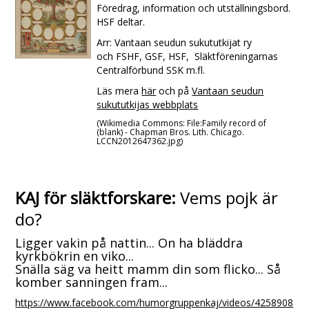
Föredrag, information och utställningsbord.
HSF deltar.
Arr: Vantaan seudun sukututkijat ry
och FSHF, GSF, HSF, Släktföreningarnas
Centralförbund SSK m.fl.
Läs mera
här
och på
Vantaan seudun
sukututkijas webbplats
(Wikimedia Commons: File:Family record of
(blank) - Chapman Bros. Lith. Chicago.
LCCN2012647362.jpg)
KAJ för släktforskare:
Vems pojk är
do?
Ligger vakin på nattin... On ha bläddra
kyrkbökrin en viko...
Snälla säg va heitt mamm din som flicko... Så
komber sanningen fram...
https://www.facebook.com/humorgruppenkaj/videos/4258908