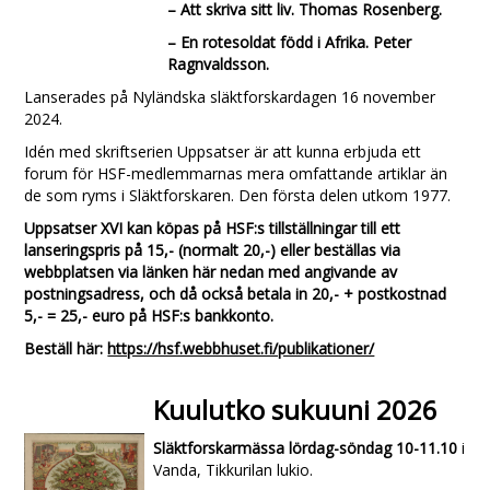
– Att skriva sitt liv. Thomas Rosenberg.
– En rotesoldat född i Afrika. Peter
Ragnvaldsson.
Lanserades på Nyländska släktforskardagen 16 november
2024.
Idén med skriftserien Uppsatser är att kunna erbjuda ett
forum för HSF-medlemmarnas mera omfattande artiklar än
de som ryms i Släktforskaren. Den första delen utkom 1977.
Uppsatser XVI kan köpas på HSF:s tillställningar till ett
lanseringspris på 15,- (normalt 20,-) eller beställas via
webbplatsen via länken här nedan med angivande av
postningsadress, och då också betala in 20,- + postkostnad
5,- = 25,- euro på HSF:s bankkonto.
Beställ här:
https://hsf.webbhuset.fi/publikationer/
Kuulutko sukuuni 2026
Släktforskarmässa lördag-söndag 10-11.10
i
Vanda, Tikkurilan lukio.