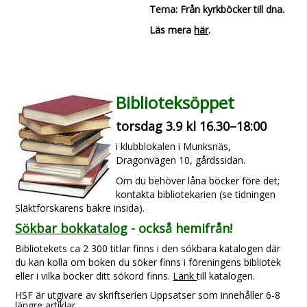
Tema: Från kyrkböcker till dna.
Läs mera
här
.
Biblioteksöppet
torsdag 3.9 kl 16.30–18:00
i klubblokalen i Munksnäs,
Dragonvägen 10, gårdssidan.
Om du behöver låna böcker före det;
kontakta bibliotekarien (se tidningen
Släktforskarens bakre insida).
Sökbar bokkatalog
- också hemifrån!
Bibliotekets ca 2 300 titlar finns i den sökbara katalogen där
du kan kolla om boken du söker finns i föreningens bibliotek
eller i vilka böcker ditt sökord finns.
Länk
till katalogen.
HSF är utgivare av skriftseríen Uppsatser som innehåller 6-8
längre artiklar.