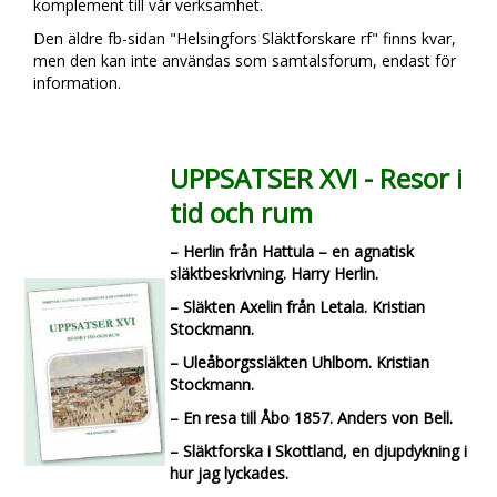
komplement till vår verksamhet.
Den äldre fb-sidan "Helsingfors Släktforskare rf" finns kvar,
men den kan inte användas som samtalsforum, endast för
information.
UPPSATSER XVI - Resor i
tid och rum
– Herlin från Hattula – en agnatisk
släktbeskrivning. Harry Herlin.
– Släkten Axelin från Letala. Kristian
Stockmann.
– Uleåborgssläkten Uhlbom. Kristian
Stockmann.
– En resa till Åbo 1857. Anders von Bell.
– Släktforska i Skottland, en djupdykning i
hur jag lyckades.