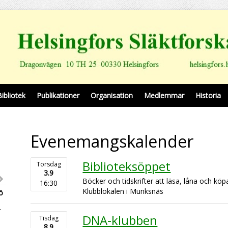
Bibliotek
Publikationer
Organisation
Medlemmar
Historia
Evenemangskalender
Biblioteksöppet
Torsdag
3.9
Böcker och tidskrifter att läsa, låna och köp
16:30
Klubblokalen i Munksnäs
ö
2
DNA-klubben
Tisdag
9
8.9