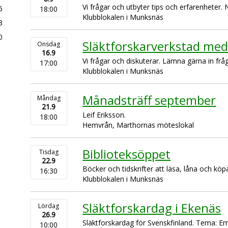
Vi frågar och utbyter tips och erfarenheter.
6
18:00
Klubblokalen i Munksnäs
3
0
Släktforskarverkstad med
Onsdag
16.9
Vi frågar och diskuterar. Lämna gärna in frå
17:00
Klubblokalen i Munksnäs
Månadsträff september
Måndag
21.9
Leif Eriksson.
18:00
Hemvrån, Marthornas möteslokal
Biblioteksöppet
Tisdag
22.9
Böcker och tidskrifter att läsa, låna och köp
16:30
Klubblokalen i Munksnäs
Släktforskardag i Ekenäs
Lördag
26.9
Släktforskardag för Svenskfinland. Tema: Em
10:00