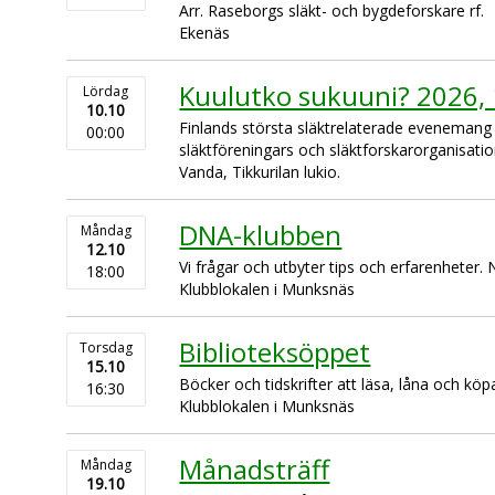
Arr. Raseborgs släkt- och bygdeforskare rf.
Ekenäs
Kuulutko sukuuni? 2026,
Lördag
10.10
Finlands största släktrelaterade eveneman
00:00
släktföreningars och släktforskarorganisati
Vanda, Tikkurilan lukio.
DNA-klubben
Måndag
12.10
Vi frågar och utbyter tips och erfarenheter.
18:00
Klubblokalen i Munksnäs
Biblioteksöppet
Torsdag
15.10
Böcker och tidskrifter att läsa, låna och köp
16:30
Klubblokalen i Munksnäs
Månadsträff
Måndag
19.10