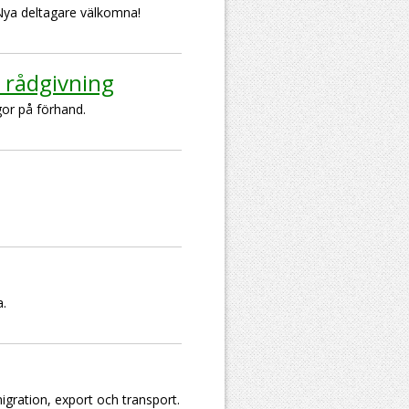
 Nya deltagare välkomna!
 rådgivning
gor på förhand.
a.
igration, export och transport.