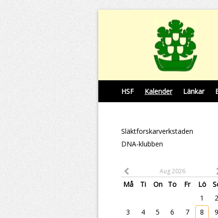
HSF
Kalender
Länkar
Släktforskarverkstaden
DNA-klubben
Aug 2026
Må
Ti
On
To
Fr
Lö
S
1
3
4
5
6
7
8