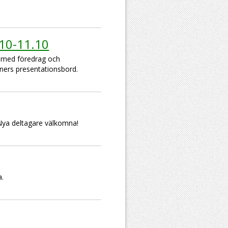
 10-11.10
g med föredrag och
oners presentationsbord.
 Nya deltagare välkomna!
a.