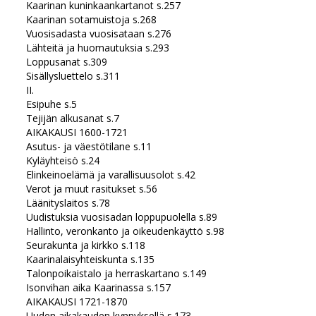
Kaarinan kuninkaankartanot s.257
Kaarinan sotamuistoja s.268
Vuosisadasta vuosisataan s.276
Lähteitä ja huomautuksia s.293
Loppusanat s.309
Sisällysluettelo s.311
II.
Esipuhe s.5
Tejijän alkusanat s.7
AIKAKAUSI 1600-1721
Asutus- ja väestötilane s.11
Kyläyhteisö s.24
Elinkeinoelämä ja varallisuusolot s.42
Verot ja muut rasitukset s.56
Läänityslaitos s.78
Uudistuksia vuosisadan loppupuolella s.89
Hallinto, veronkanto ja oikeudenkäyttö s.98
Seurakunta ja kirkko s.118
Kaarinalaisyhteiskunta s.135
Talonpoikaistalo ja herraskartano s.149
Isonvihan aika Kaarinassa s.157
AIKAKAUSI 1721-1870
Uuden aikakauden kynnyksellä s.173