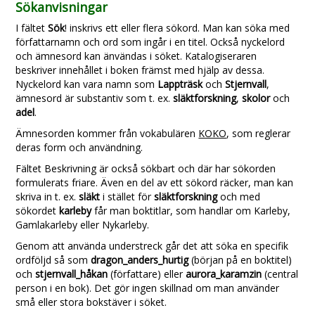
Sökanvisningar
I fältet
Sök
! inskrivs ett eller flera sökord. Man kan söka med
författarnamn och ord som ingår i en titel. Också nyckelord
och ämnesord kan änvändas i söket. Katalogiseraren
beskriver innehållet i boken främst med hjälp av dessa.
Nyckelord kan vara namn som
Lappträsk
och
Stjernvall
,
ämnesord är substantiv som t. ex.
släktforskning
,
skolor
och
adel
.
Ämnesorden kommer från vokabulären
KOKO
, som reglerar
deras form och användning.
Fältet Beskrivning är också sökbart och där har sökorden
formulerats friare. Även en del av ett sökord räcker, man kan
skriva in t. ex.
släkt
i stället för
släktforskning
och med
sökordet
karleby
får man boktitlar, som handlar om Karleby,
Gamlakarleby eller Nykarleby.
Genom att använda understreck går det att söka en specifik
ordföljd så som
dragon_anders_hurtig
(början på en boktitel)
och
stjernvall_håkan
(författare) eller
aurora_karamzin
(central
person i en bok). Det gör ingen skillnad om man använder
små eller stora bokstäver i söket.