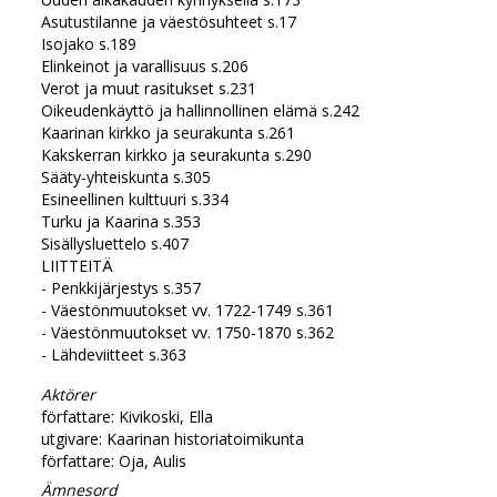
Asutustilanne ja väestösuhteet s.17
Isojako s.189
Elinkeinot ja varallisuus s.206
Verot ja muut rasitukset s.231
Oikeudenkäyttö ja hallinnollinen elämä s.242
Kaarinan kirkko ja seurakunta s.261
Kakskerran kirkko ja seurakunta s.290
Sääty-yhteiskunta s.305
Esineellinen kulttuuri s.334
Turku ja Kaarina s.353
Sisällysluettelo s.407
LIITTEITÄ
- Penkkijärjestys s.357
- Väestönmuutokset vv. 1722-1749 s.361
- Väestönmuutokset vv. 1750-1870 s.362
- Lähdeviitteet s.363
Aktörer
författare: Kivikoski, Ella
utgivare: Kaarinan historiatoimikunta
författare: Oja, Aulis
Ämnesord