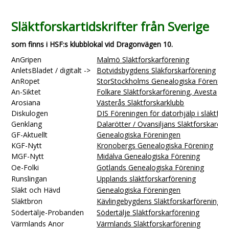
Släktforskartidskrifter från Sverige
som finns i HSF:s klubblokal vid Dragonvägen 10.
AnGripen
Malmö Släktforskarförening
AnletsBladet / digitalt ->
Botvidsbygdens Släkforskarförening
AnRopet
StorStockholms Genealogiska Förening
An-Siktet
Folkare Släktforskarförening, Avesta
Arosiana
Västerås Släktforskarklubb
Diskulogen
DIS Föreningen för datorhjälp i släktfor
Genklang
Dalarötter /
Ovansiljans Släktforskare
GF-Aktuellt
Genealogiska Föreningen
KGF-Nytt
Kronobergs Genealogiska Förening
MGF-Nytt
Midälva Genealogiska Förening
Oe-Folki
Gotlands Genealogiska Förening
Runslingan
Upplands släktforskarförening
Släkt och Hävd
Genealogiska Föreningen
Släktbron
Kävlingebygdens Släktforskarförening
Södertälje-Probanden
Södertälje Släktforskarförening
Värmlands Anor
Värmlands Släktforskarförening