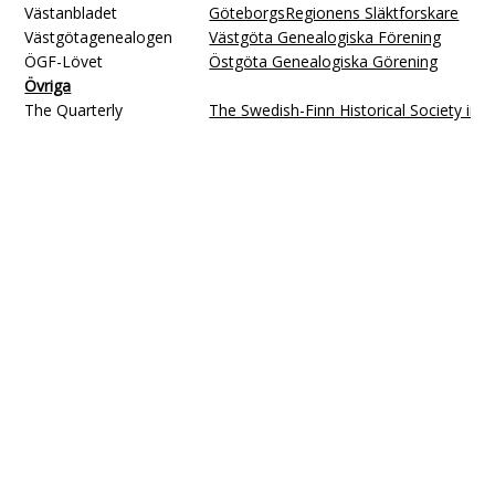
Västanbladet
GöteborgsRegionens Släktforskare
Västgötagenealogen
Västgöta Genealogiska Förening
ÖGF-Lövet
Östgöta Genealogiska Görening
Övriga
The Quarterly
The Swedish-Finn Historical Society in S