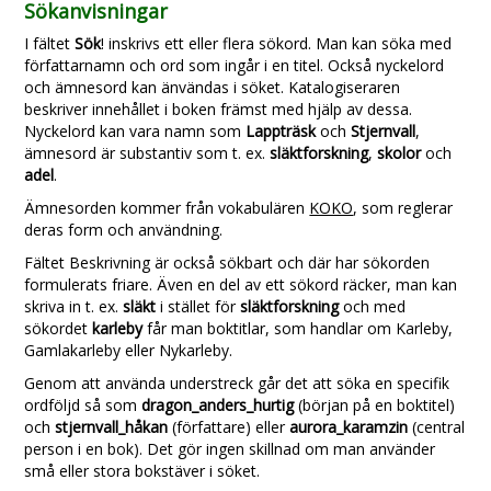
Sökanvisningar
I fältet
Sök
! inskrivs ett eller flera sökord. Man kan söka med
författarnamn och ord som ingår i en titel. Också nyckelord
och ämnesord kan änvändas i söket. Katalogiseraren
beskriver innehållet i boken främst med hjälp av dessa.
Nyckelord kan vara namn som
Lappträsk
och
Stjernvall
,
ämnesord är substantiv som t. ex.
släktforskning
,
skolor
och
adel
.
Ämnesorden kommer från vokabulären
KOKO
, som reglerar
deras form och användning.
Fältet Beskrivning är också sökbart och där har sökorden
formulerats friare. Även en del av ett sökord räcker, man kan
skriva in t. ex.
släkt
i stället för
släktforskning
och med
sökordet
karleby
får man boktitlar, som handlar om Karleby,
Gamlakarleby eller Nykarleby.
Genom att använda understreck går det att söka en specifik
ordföljd så som
dragon_anders_hurtig
(början på en boktitel)
och
stjernvall_håkan
(författare) eller
aurora_karamzin
(central
person i en bok). Det gör ingen skillnad om man använder
små eller stora bokstäver i söket.