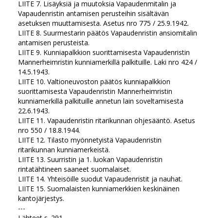
LIITE 7. Lisäyksiä ja muutoksia Vapaudenmitalin ja
Vapaudenristin antamisen perusteihin sisältävän
asetuksen muuttamisesta. Asetus nro 775 / 25.9.1942.
LIITE 8. Suurmestarin päätös Vapaudenristin ansiomitalin
antamisen perusteista.
LIITE 9. Kunniapalkkion suorittamisesta Vapaudenristin
Mannerheimristin kunniamerkillä palkituille. Laki nro 424 /
14.5.1943.
LIITE 10. Valtioneuvoston päätös kunniapalkkion
suorittamisesta Vapaudenristin Mannerheimristin
kunniamerkillä palkituille annetun lain soveltamisesta
22.6.1943.
LIITE 11. Vapaudenristin ritarikunnan ohjesääntö. Asetus
nro 550 / 18.8.1944.
LIITE 12. Tilasto myönnetyistä Vapaudenristin
ritarikunnan kunniamerkeistä.
LIITE 13. Suurristin ja 1. luokan Vapaudenristin
rintatähtineen saaneet suomalaiset.
LIITE 14. Yhteisöille suodut Vapaudenristit ja nauhat.
LIITE 15. Suomalaisten kunniamerkkien keskinäinen
kantojärjestys.
---
Lähteet s. 291