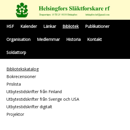
HSF
Kalender
Länkar
Bibliotek
Publikationer
Organisation
Medlemmar
Historia
Kontakt
Soldattorp
Bibliotekskatalog
Bokrecensioner
Prislista
Utbytestidskrifter från Finland
Utbytestidskrifter från Sverige och USA
Utbytestidskrifter digitalt
Projektor