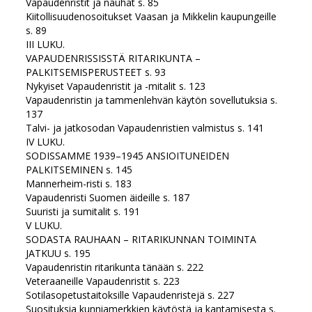
Vapaudenristit ja nauhat s. 85
Kiitollisuudenosoitukset Vaasan ja Mikkelin kaupungeille
s. 89
III LUKU.
VAPAUDENRISSISSTÄ RITARIKUNTA –
PALKITSEMISPERUSTEET s. 93
Nykyiset Vapaudenristit ja -mitalit s. 123
Vapaudenristin ja tammenlehvän käytön sovellutuksia s.
137
Talvi- ja jatkosodan Vapaudenristien valmistus s. 141
IV LUKU.
SODISSAMME 1939–1945 ANSIOITUNEIDEN
PALKITSEMINEN s. 145
Mannerheim-risti s. 183
Vapaudenristi Suomen äideille s. 187
Suuristi ja sumitalit s. 191
V LUKU.
SODASTA RAUHAAN – RITARIKUNNAN TOIMINTA
JATKUU s. 195
Vapaudenristin ritarikunta tänään s. 222
Veteraaneille Vapaudenristit s. 223
Sotilasopetustaitoksille Vapaudenristejä s. 227
Suosituksia kunniamerkkien käytöstä ja kantamisesta s.