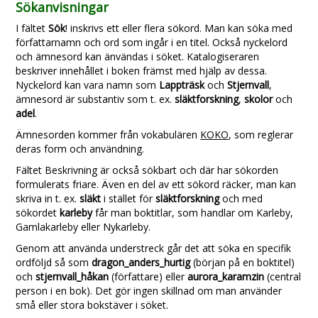
Sökanvisningar
I fältet
Sök
! inskrivs ett eller flera sökord. Man kan söka med
författarnamn och ord som ingår i en titel. Också nyckelord
och ämnesord kan änvändas i söket. Katalogiseraren
beskriver innehållet i boken främst med hjälp av dessa.
Nyckelord kan vara namn som
Lappträsk
och
Stjernvall
,
ämnesord är substantiv som t. ex.
släktforskning
,
skolor
och
adel
.
Ämnesorden kommer från vokabulären
KOKO
, som reglerar
deras form och användning.
Fältet Beskrivning är också sökbart och där har sökorden
formulerats friare. Även en del av ett sökord räcker, man kan
skriva in t. ex.
släkt
i stället för
släktforskning
och med
sökordet
karleby
får man boktitlar, som handlar om Karleby,
Gamlakarleby eller Nykarleby.
Genom att använda understreck går det att söka en specifik
ordföljd så som
dragon_anders_hurtig
(början på en boktitel)
och
stjernvall_håkan
(författare) eller
aurora_karamzin
(central
person i en bok). Det gör ingen skillnad om man använder
små eller stora bokstäver i söket.