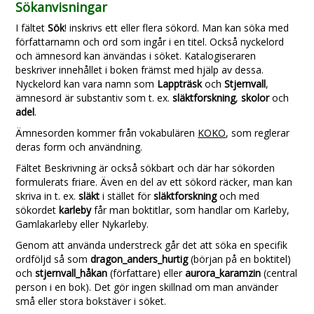
Sökanvisningar
I fältet
Sök
! inskrivs ett eller flera sökord. Man kan söka med
författarnamn och ord som ingår i en titel. Också nyckelord
och ämnesord kan änvändas i söket. Katalogiseraren
beskriver innehållet i boken främst med hjälp av dessa.
Nyckelord kan vara namn som
Lappträsk
och
Stjernvall
,
ämnesord är substantiv som t. ex.
släktforskning
,
skolor
och
adel
.
Ämnesorden kommer från vokabulären
KOKO
, som reglerar
deras form och användning.
Fältet Beskrivning är också sökbart och där har sökorden
formulerats friare. Även en del av ett sökord räcker, man kan
skriva in t. ex.
släkt
i stället för
släktforskning
och med
sökordet
karleby
får man boktitlar, som handlar om Karleby,
Gamlakarleby eller Nykarleby.
Genom att använda understreck går det att söka en specifik
ordföljd så som
dragon_anders_hurtig
(början på en boktitel)
och
stjernvall_håkan
(författare) eller
aurora_karamzin
(central
person i en bok). Det gör ingen skillnad om man använder
små eller stora bokstäver i söket.