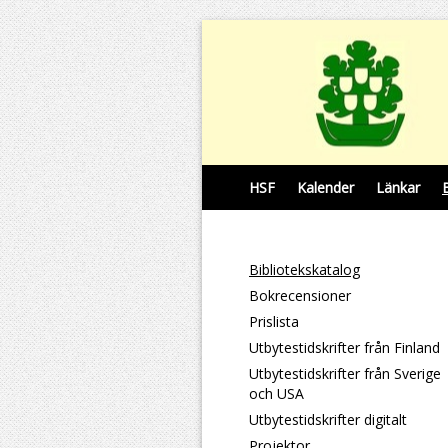
HSF
Kalender
Länkar
Bibliotekskatalog
Bokrecensioner
Prislista
Utbytestidskrifter från Finland
Utbytestidskrifter från Sverige
och USA
Utbytestidskrifter digitalt
Projektor