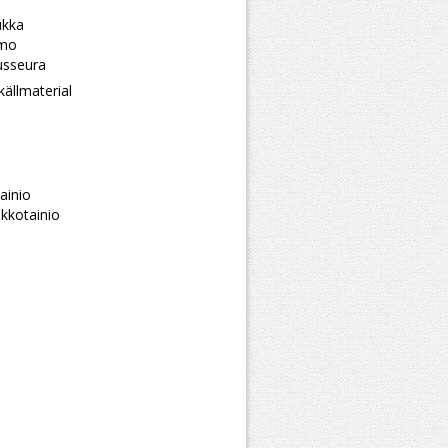
ukka
imo
usseura
källmaterial
ainio
kkotainio