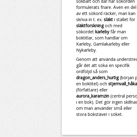
sökbart och där har sökorden
formulerats friare. Även en del
av ett sökord räcker, man kan
skriva in t. ex.
släkt
i stället för
släktforskning
och med
sökordet
karleby
får man
boktitlar, som handlar om
Karleby, Gamlakarleby eller
Nykarleby.
Genom att använda understre
går det att söka en specifik
ordföljd så som
dragon_anders_hurtig
(början 
en boktitel) och
stjernvall_håk
(författare) eller
aurora_karamzin
(central pers
i en bok). Det gör ingen skillna
om man använder små eller
stora bokstäver i söket.