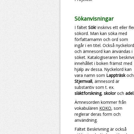
Sökanvisningar
I fältet
Sök
! inskrivs ett eller fl
sökord. Man kan söka med
författarnamn och ord som
ingår i en titel. Också nyckelor
och ämnesord kan änvändas i
söket. Katalogiseraren beskriv
innehållet i boken främst med
hjälp av dessa. Nyckelord kan
vara namn som
Lappträsk
och
Stjernvall
, ämnesord är
substantiv som t. ex.
släktforskning
,
skolor
och
adel
Ämnesorden kommer från
vokabulären
KOKO
, som
reglerar deras form och
användning.
Fältet Beskrivning är också