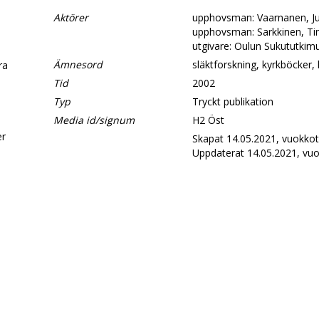
Aktörer
upphovsman: Vaarnanen, J
upphovsman: Sarkkinen, T
utgivare: Oulun Sukututkim
Ämnesord
släktforskning, kyrkböcker, 
era
Tid
2002
Typ
Tryckt publikation
d
Media id/signum
H2 Öst
er
Skapat 14.05.2021, vuokkot
Uppdaterat 14.05.2021, vuo
.