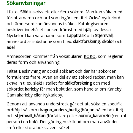
Sökanvisningar
I fältet
Sök
! inskrivs ett eller flera sökord. Man kan söka med
författarnamn och ord som ingår i en titel. Också nyckelord
och ämnesord kan änvändas i söket. Katalogiseraren
beskriver innehållet i boken främst med hjälp av dessa.
Nyckelord kan vara namn som
Lappträsk
och
Stjernvall
,
ämnesord är substantiv som t. ex.
släktforskning
,
skolor
och
adel
.
Ämnesorden kommer från vokabulären
KOKO
, som reglerar
deras form och användning.
Fältet Beskrivning är också sökbart och där har sökorden
formulerats friare. Även en del av ett sökord räcker, man kan
skriva in t. ex.
släkt
i stället för
släktforskning
och med
sökordet
karleby
får man boktitlar, som handlar om Karleby,
Gamlakarleby eller Nykarleby.
Genom att använda understreck går det att söka en specifik
ordföljd så som
dragon_anders_hurtig
(början på en boktitel)
och
stjernvall_håkan
(författare) eller
aurora_karamzin
(central
person i en bok). Det gör ingen skillnad om man använder
små eller stora bokstäver i söket.