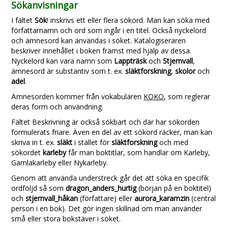
Sökanvisningar
I fältet
Sök
! inskrivs ett eller flera sökord. Man kan söka med
författarnamn och ord som ingår i en titel. Också nyckelord
och ämnesord kan änvändas i söket. Katalogiseraren
beskriver innehållet i boken främst med hjälp av dessa.
Nyckelord kan vara namn som
Lappträsk
och
Stjernvall
,
ämnesord är substantiv som t. ex.
släktforskning
,
skolor
och
adel
.
Ämnesorden kommer från vokabulären
KOKO
, som reglerar
deras form och användning.
Fältet Beskrivning är också sökbart och där har sökorden
formulerats friare. Även en del av ett sökord räcker, man kan
skriva in t. ex.
släkt
i stället för
släktforskning
och med
sökordet
karleby
får man boktitlar, som handlar om Karleby,
Gamlakarleby eller Nykarleby.
Genom att använda understreck går det att söka en specifik
ordföljd så som
dragon_anders_hurtig
(början på en boktitel)
och
stjernvall_håkan
(författare) eller
aurora_karamzin
(central
person i en bok). Det gör ingen skillnad om man använder
små eller stora bokstäver i söket.