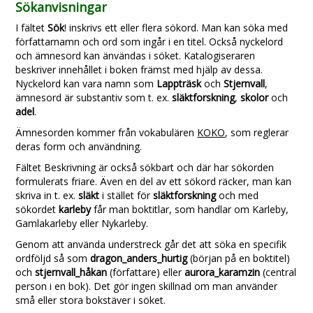
Sökanvisningar
I fältet
Sök
! inskrivs ett eller flera sökord. Man kan söka med
författarnamn och ord som ingår i en titel. Också nyckelord
och ämnesord kan änvändas i söket. Katalogiseraren
beskriver innehållet i boken främst med hjälp av dessa.
Nyckelord kan vara namn som
Lappträsk
och
Stjernvall
,
ämnesord är substantiv som t. ex.
släktforskning
,
skolor
och
adel
.
Ämnesorden kommer från vokabulären
KOKO
, som reglerar
deras form och användning.
Fältet Beskrivning är också sökbart och där har sökorden
formulerats friare. Även en del av ett sökord räcker, man kan
skriva in t. ex.
släkt
i stället för
släktforskning
och med
sökordet
karleby
får man boktitlar, som handlar om Karleby,
Gamlakarleby eller Nykarleby.
Genom att använda understreck går det att söka en specifik
ordföljd så som
dragon_anders_hurtig
(början på en boktitel)
och
stjernvall_håkan
(författare) eller
aurora_karamzin
(central
person i en bok). Det gör ingen skillnad om man använder
små eller stora bokstäver i söket.