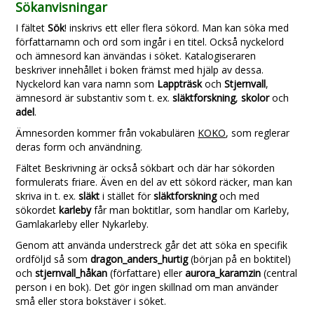
Sökanvisningar
I fältet
Sök
! inskrivs ett eller flera sökord. Man kan söka med
författarnamn och ord som ingår i en titel. Också nyckelord
och ämnesord kan änvändas i söket. Katalogiseraren
beskriver innehållet i boken främst med hjälp av dessa.
Nyckelord kan vara namn som
Lappträsk
och
Stjernvall
,
ämnesord är substantiv som t. ex.
släktforskning
,
skolor
och
adel
.
Ämnesorden kommer från vokabulären
KOKO
, som reglerar
deras form och användning.
Fältet Beskrivning är också sökbart och där har sökorden
formulerats friare. Även en del av ett sökord räcker, man kan
skriva in t. ex.
släkt
i stället för
släktforskning
och med
sökordet
karleby
får man boktitlar, som handlar om Karleby,
Gamlakarleby eller Nykarleby.
Genom att använda understreck går det att söka en specifik
ordföljd så som
dragon_anders_hurtig
(början på en boktitel)
och
stjernvall_håkan
(författare) eller
aurora_karamzin
(central
person i en bok). Det gör ingen skillnad om man använder
små eller stora bokstäver i söket.