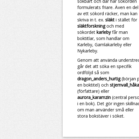
sökbart och där har sökorden
formulerats friare. Även en del
av ett sökord räcker, man kan
skriva in t. ex.
släkt
i stället för
släktforskning
och med
sökordet
karleby
får man
boktitlar, som handlar om
Karleby, Gamlakarleby eller
Nykarleby.
Genom att använda understre
går det att söka en specifik
ordföljd så som
dragon_anders_hurtig
(början 
en boktitel) och
stjernvall_håk
(författare) eller
aurora_karamzin
(central pers
i en bok). Det gör ingen skillna
om man använder små eller
stora bokstäver i söket.