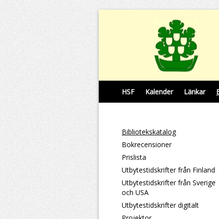
HSF
Kalender
Länkar
Bibliotekskatalog
Bokrecensioner
Prislista
Utbytestidskrifter från Finland
Utbytestidskrifter från Sverige
och USA
Utbytestidskrifter digitalt
Projektor