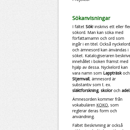
Sökanvisningar
I fältet
Sök
! inskrivs ett eller fl
sökord. Man kan söka med
författarnamn och ord som
ingår i en titel. Också nyckelor
och ämnesord kan änvändas i
söket. Katalogiseraren beskriv
innehållet i boken främst med
hjälp av dessa. Nyckelord kan
vara namn som
Lappträsk
och
Stjernvall
, ämnesord är
substantiv som t. ex.
släktforskning
,
skolor
och
adel
Ämnesorden kommer från
vokabulären
KOKO
, som
reglerar deras form och
användning.
Fältet Beskrivning är också