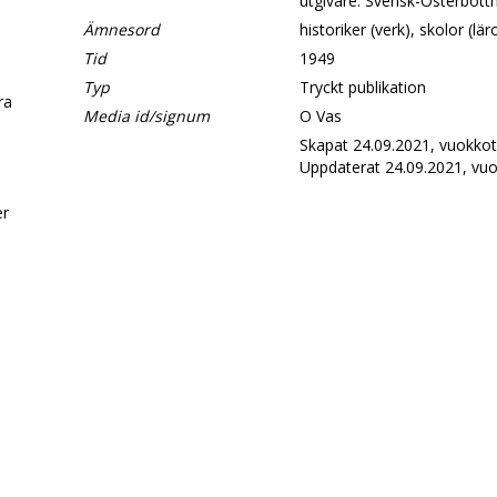
utgivare: Svensk-Österbott
Ämnesord
historiker (verk), skolor (lär
Tid
1949
Typ
Tryckt publikation
era
Media id/signum
O Vas
Skapat 24.09.2021, vuokkot
Uppdaterat 24.09.2021, vuo
d
er
.