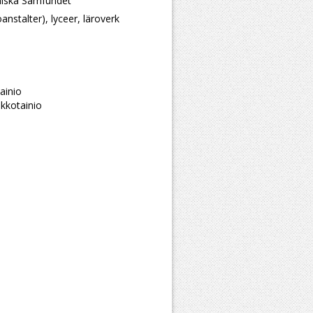
niska Samfundet
oanstalter), lyceer, läroverk
ainio
kkotainio