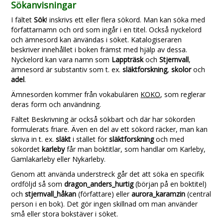
Sökanvisningar
I fältet
Sök
! inskrivs ett eller flera sökord. Man kan söka med
författarnamn och ord som ingår i en titel. Också nyckelord
och ämnesord kan änvändas i söket. Katalogiseraren
beskriver innehållet i boken främst med hjälp av dessa.
Nyckelord kan vara namn som
Lappträsk
och
Stjernvall
,
ämnesord är substantiv som t. ex.
släktforskning
,
skolor
och
adel
.
Ämnesorden kommer från vokabulären
KOKO
, som reglerar
deras form och användning.
Fältet Beskrivning är också sökbart och där har sökorden
formulerats friare. Även en del av ett sökord räcker, man kan
skriva in t. ex.
släkt
i stället för
släktforskning
och med
sökordet
karleby
får man boktitlar, som handlar om Karleby,
Gamlakarleby eller Nykarleby.
Genom att använda understreck går det att söka en specifik
ordföljd så som
dragon_anders_hurtig
(början på en boktitel)
och
stjernvall_håkan
(författare) eller
aurora_karamzin
(central
person i en bok). Det gör ingen skillnad om man använder
små eller stora bokstäver i söket.