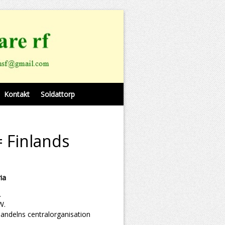
Kontakt
Soldattorp
 Finlands
ia
.
W.
handelns centralorganisation