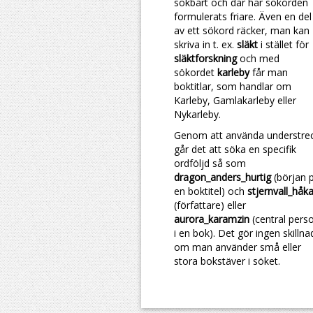
sökbart och där har sökorden
formulerats friare. Även en del
av ett sökord räcker, man kan
skriva in t. ex.
släkt
i stället för
släktforskning
och med
sökordet
karleby
får man
boktitlar, som handlar om
Karleby, Gamlakarleby eller
Nykarleby.
Genom att använda understre
går det att söka en specifik
ordföljd så som
dragon_anders_hurtig
(början 
en boktitel) och
stjernvall_håk
(författare) eller
aurora_karamzin
(central pers
i en bok). Det gör ingen skillna
om man använder små eller
stora bokstäver i söket.