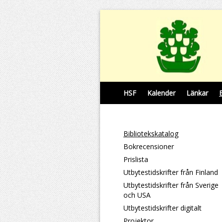
HSF
Kalender
Länkar
Bibliotekskatalog
Bokrecensioner
Prislista
Utbytestidskrifter från Finland
Utbytestidskrifter från Sverige
och USA
Utbytestidskrifter digitalt
Projektor