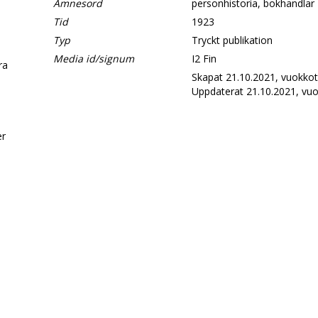
Ämnesord
personhistoria, bokhandlar
Tid
1923
Typ
Tryckt publikation
Media id/signum
I2 Fin
era
Skapat 21.10.2021, vuokkot
Uppdaterat 21.10.2021, vuo
d
er
.