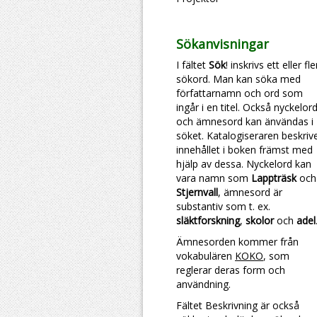
Sökanvisningar
I fältet
Sök
! inskrivs ett eller fl
sökord. Man kan söka med
författarnamn och ord som
ingår i en titel. Också nyckelor
och ämnesord kan änvändas i
söket. Katalogiseraren beskriv
innehållet i boken främst med
hjälp av dessa. Nyckelord kan
vara namn som
Lappträsk
och
Stjernvall
, ämnesord är
substantiv som t. ex.
släktforskning
,
skolor
och
adel
Ämnesorden kommer från
vokabulären
KOKO
, som
reglerar deras form och
användning.
Fältet Beskrivning är också