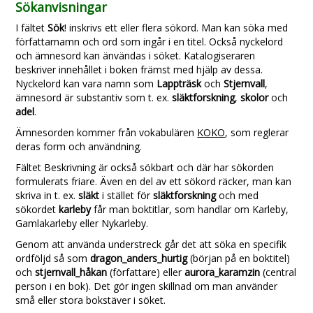
Sökanvisningar
I fältet
Sök
! inskrivs ett eller flera sökord. Man kan söka med
författarnamn och ord som ingår i en titel. Också nyckelord
och ämnesord kan änvändas i söket. Katalogiseraren
beskriver innehållet i boken främst med hjälp av dessa.
Nyckelord kan vara namn som
Lappträsk
och
Stjernvall
,
ämnesord är substantiv som t. ex.
släktforskning
,
skolor
och
adel
.
Ämnesorden kommer från vokabulären
KOKO
, som reglerar
deras form och användning.
Fältet Beskrivning är också sökbart och där har sökorden
formulerats friare. Även en del av ett sökord räcker, man kan
skriva in t. ex.
släkt
i stället för
släktforskning
och med
sökordet
karleby
får man boktitlar, som handlar om Karleby,
Gamlakarleby eller Nykarleby.
Genom att använda understreck går det att söka en specifik
ordföljd så som
dragon_anders_hurtig
(början på en boktitel)
och
stjernvall_håkan
(författare) eller
aurora_karamzin
(central
person i en bok). Det gör ingen skillnad om man använder
små eller stora bokstäver i söket.