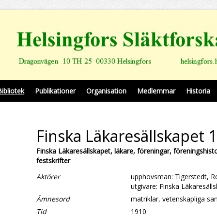
Bibliotek
Publikationer
Organisation
Medlemmar
Historia
Finska Läkaresällskapet 
Finska Läkaresällskapet, läkare, föreningar, föreningshisto
festskrifter
Aktörer
upphovsman: Tigerstedt, R
utgivare: Finska Läkaresäll
Ämnesord
matriklar, vetenskapliga 
Tid
1910