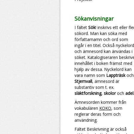
Sökanvisningar
I fältet
Sök
! inskrivs ett eller fl
sökord. Man kan söka med
författarnamn och ord som
ingår i en titel. Också nyckelor
och ämnesord kan änvändas i
söket. Katalogiseraren beskriv
innehållet i boken främst med
hjälp av dessa. Nyckelord kan
vara namn som
Lappträsk
och
Stjernvall
, ämnesord är
substantiv som t. ex.
släktforskning
,
skolor
och
adel
Ämnesorden kommer från
vokabulären
KOKO
, som
reglerar deras form och
användning.
Fältet Beskrivning är också