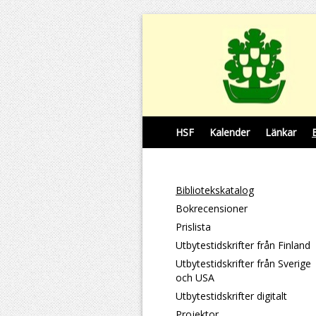
HSF
Kalender
Länkar
Bibliotekskatalog
Bokrecensioner
Prislista
Utbytestidskrifter från Finland
Utbytestidskrifter från Sverige
och USA
Utbytestidskrifter digitalt
Projektor