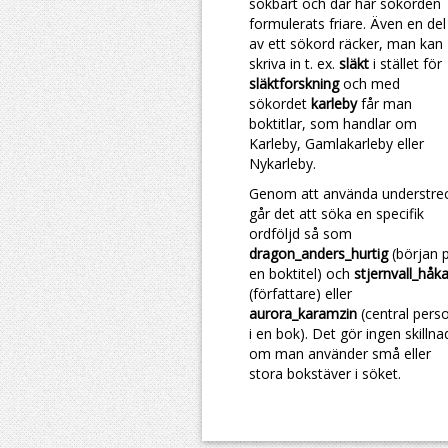
sökbart och där har sökorden
formulerats friare. Även en del
av ett sökord räcker, man kan
skriva in t. ex.
släkt
i stället för
släktforskning
och med
sökordet
karleby
får man
boktitlar, som handlar om
Karleby, Gamlakarleby eller
Nykarleby.
Genom att använda understre
går det att söka en specifik
ordföljd så som
dragon_anders_hurtig
(början 
en boktitel) och
stjernvall_håk
(författare) eller
aurora_karamzin
(central pers
i en bok). Det gör ingen skillna
om man använder små eller
stora bokstäver i söket.