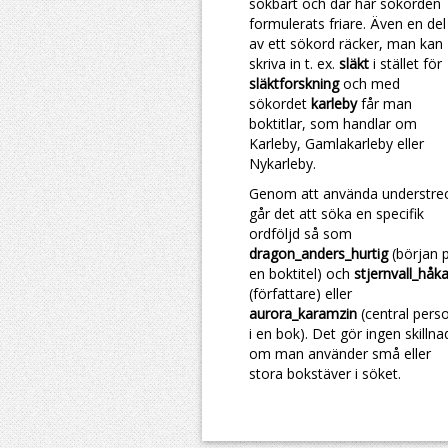
sökbart och där har sökorden
formulerats friare. Även en del
av ett sökord räcker, man kan
skriva in t. ex.
släkt
i stället för
släktforskning
och med
sökordet
karleby
får man
boktitlar, som handlar om
Karleby, Gamlakarleby eller
Nykarleby.
Genom att använda understre
går det att söka en specifik
ordföljd så som
dragon_anders_hurtig
(början 
en boktitel) och
stjernvall_håk
(författare) eller
aurora_karamzin
(central pers
i en bok). Det gör ingen skillna
om man använder små eller
stora bokstäver i söket.