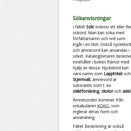
Sökanvisningar
I fältet
Sök
! inskrivs ett eller fl
sökord. Man kan söka med
författarnamn och ord som
ingår i en titel. Också nyckelor
och ämnesord kan änvändas i
söket. Katalogiseraren beskriv
innehållet i boken främst med
hjälp av dessa. Nyckelord kan
vara namn som
Lappträsk
och
Stjernvall
, ämnesord är
substantiv som t. ex.
släktforskning
,
skolor
och
adel
Ämnesorden kommer från
vokabulären
KOKO
, som
reglerar deras form och
användning.
Fältet Beskrivning är också