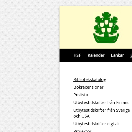
HSF
Kalender
Länkar
Bibliotekskatalog
Bokrecensioner
Prislista
Utbytestidskrifter från Finland
Utbytestidskrifter från Sverige
och USA
Utbytestidskrifter digitalt
Projektor