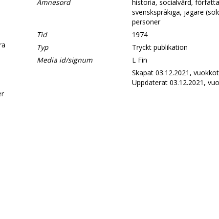
Ämnesord
historia, socialvård, författa
svenskspråkiga, jägare (sol
personer
Tid
1974
era
Typ
Tryckt publikation
Media id/signum
L Fin
Skapat 03.12.2021, vuokkot
d
Uppdaterat 03.12.2021, vuo
er
.