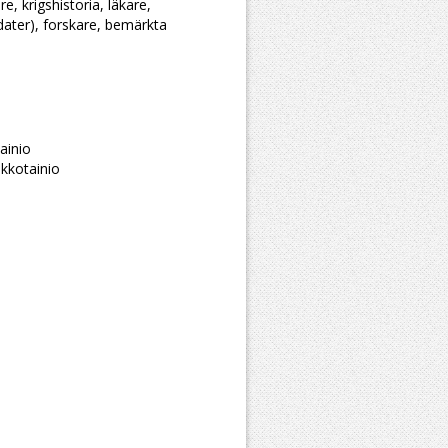
re, krigshistoria, läkare,
dater), forskare, bemärkta
ainio
kkotainio