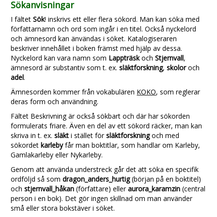
Sökanvisningar
I fältet
Sök
! inskrivs ett eller flera sökord. Man kan söka med
författarnamn och ord som ingår i en titel. Också nyckelord
och ämnesord kan änvändas i söket. Katalogiseraren
beskriver innehållet i boken främst med hjälp av dessa.
Nyckelord kan vara namn som
Lappträsk
och
Stjernvall
,
ämnesord är substantiv som t. ex.
släktforskning
,
skolor
och
adel
.
Ämnesorden kommer från vokabulären
KOKO
, som reglerar
deras form och användning.
Fältet Beskrivning är också sökbart och där har sökorden
formulerats friare. Även en del av ett sökord räcker, man kan
skriva in t. ex.
släkt
i stället för
släktforskning
och med
sökordet
karleby
får man boktitlar, som handlar om Karleby,
Gamlakarleby eller Nykarleby.
Genom att använda understreck går det att söka en specifik
ordföljd så som
dragon_anders_hurtig
(början på en boktitel)
och
stjernvall_håkan
(författare) eller
aurora_karamzin
(central
person i en bok). Det gör ingen skillnad om man använder
små eller stora bokstäver i söket.