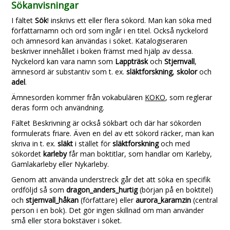
Sökanvisningar
I fältet
Sök
! inskrivs ett eller flera sökord. Man kan söka med
författarnamn och ord som ingår i en titel. Också nyckelord
och ämnesord kan änvändas i söket. Katalogiseraren
beskriver innehållet i boken främst med hjälp av dessa.
Nyckelord kan vara namn som
Lappträsk
och
Stjernvall
,
ämnesord är substantiv som t. ex.
släktforskning
,
skolor
och
adel
.
Ämnesorden kommer från vokabulären
KOKO
, som reglerar
deras form och användning.
Fältet Beskrivning är också sökbart och där har sökorden
formulerats friare. Även en del av ett sökord räcker, man kan
skriva in t. ex.
släkt
i stället för
släktforskning
och med
sökordet
karleby
får man boktitlar, som handlar om Karleby,
Gamlakarleby eller Nykarleby.
Genom att använda understreck går det att söka en specifik
ordföljd så som
dragon_anders_hurtig
(början på en boktitel)
och
stjernvall_håkan
(författare) eller
aurora_karamzin
(central
person i en bok). Det gör ingen skillnad om man använder
små eller stora bokstäver i söket.