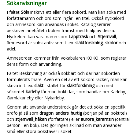
Sökanvisningar
I fältet
Sök
! inskrivs ett eller flera sökord. Man kan söka med
författarnamn och ord som ingår i en titel. Också nyckelord
och ämnesord kan änvändas i söket. Katalogiseraren
beskriver innehållet i boken främst med hjälp av dessa.
Nyckelord kan vara namn som
Lappträsk
och
Stjernvall
,
ämnesord är substantiv som t. ex.
släktforskning
,
skolor
och
adel
.
Ämnesorden kommer från vokabulären
KOKO
, som reglerar
deras form och användning.
Fältet Beskrivning är också sökbart och där har sökorden
formulerats friare. Även en del av ett sökord räcker, man kan
skriva in t. ex.
släkt
i stället för
släktforskning
och med
sökordet
karleby
får man boktitlar, som handlar om Karleby,
Gamlakarleby eller Nykarleby.
Genom att använda understreck går det att söka en specifik
ordföljd så som
dragon_anders_hurtig
(början på en boktitel)
och
stjernvall_håkan
(författare) eller
aurora_karamzin
(central
person i en bok). Det gör ingen skillnad om man använder
små eller stora bokstäver i söket.