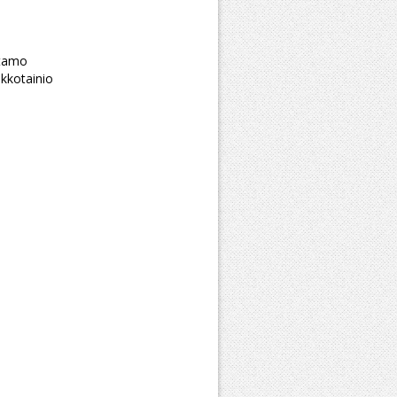
ttamo
kkotainio