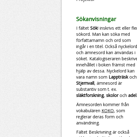
Sökanvisningar
I fältet
Sök
! inskrivs ett eller fl
sökord. Man kan söka med
författarnamn och ord som
ingår i en titel. Också nyckelor
och ämnesord kan änvändas i
söket. Katalogiseraren beskriv
innehållet i boken främst med
hjälp av dessa. Nyckelord kan
vara namn som
Lappträsk
och
Stjernvall
, ämnesord är
substantiv som t. ex.
släktforskning
,
skolor
och
adel
Ämnesorden kommer från
vokabulären
KOKO
, som
reglerar deras form och
användning.
Fältet Beskrivning är också