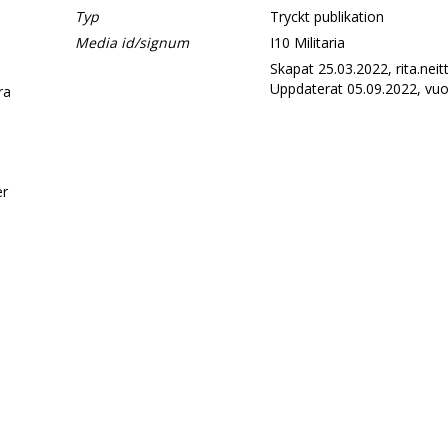
Typ
Tryckt publikation
Media id/signum
I10 Militaria
Skapat 25.03.2022, rita.nei
Uppdaterat 05.09.2022, vuo
era
d
er
.