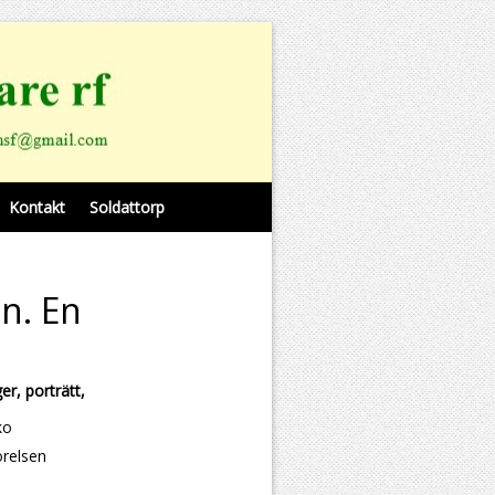
Kontakt
Soldattorp
en. En
er, porträtt,
ko
örelsen