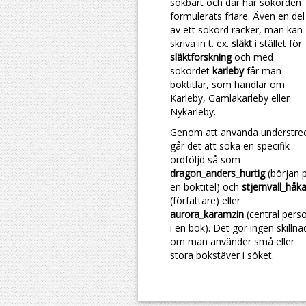
sökbart och där har sökorden
formulerats friare. Även en del
av ett sökord räcker, man kan
skriva in t. ex.
släkt
i stället för
släktforskning
och med
sökordet
karleby
får man
boktitlar, som handlar om
Karleby, Gamlakarleby eller
Nykarleby.
Genom att använda understre
går det att söka en specifik
ordföljd så som
dragon_anders_hurtig
(början 
en boktitel) och
stjernvall_håk
(författare) eller
aurora_karamzin
(central pers
i en bok). Det gör ingen skillna
om man använder små eller
stora bokstäver i söket.