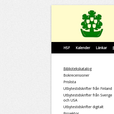
HSF
Kalender
Länkar
Bibliotekskatalog
Bokrecensioner
Prislista
Utbytestidskrifter från Finland
Utbytestidskrifter från Sverige
och USA
Utbytestidskrifter digitalt
Projektor