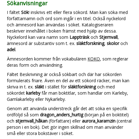
Sökanvisningar
I fältet
Sök
! inskrivs ett eller flera sökord. Man kan söka med
författarnamn och ord som ingår i en titel. Också nyckelord
och ämnesord kan änvändas i söket. Katalogiseraren
beskriver innehållet i boken främst med hjälp av dessa.
Nyckelord kan vara namn som
Lappträsk
och
Stjernvall
,
ämnesord är substantiv som t. ex.
släktforskning
,
skolor
och
adel
.
Ämnesorden kommer från vokabulären
KOKO
, som reglerar
deras form och användning.
Fältet Beskrivning är också sökbart och där har sökorden
formulerats friare. Även en del av ett sökord räcker, man kan
skriva in t. ex.
släkt
i stället för
släktforskning
och med
sökordet
karleby
får man boktitlar, som handlar om Karleby,
Gamlakarleby eller Nykarleby.
Genom att använda understreck går det att söka en specifik
ordföljd så som
dragon_anders_hurtig
(början på en boktitel)
och
stjernvall_håkan
(författare) eller
aurora_karamzin
(central
person i en bok). Det gör ingen skillnad om man använder
små eller stora bokstäver i söket.