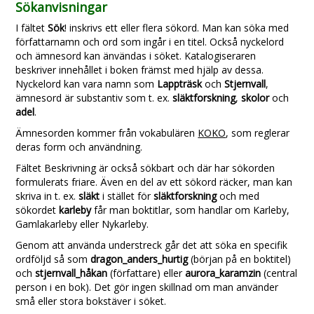
Sökanvisningar
I fältet
Sök
! inskrivs ett eller flera sökord. Man kan söka med
författarnamn och ord som ingår i en titel. Också nyckelord
och ämnesord kan änvändas i söket. Katalogiseraren
beskriver innehållet i boken främst med hjälp av dessa.
Nyckelord kan vara namn som
Lappträsk
och
Stjernvall
,
ämnesord är substantiv som t. ex.
släktforskning
,
skolor
och
adel
.
Ämnesorden kommer från vokabulären
KOKO
, som reglerar
deras form och användning.
Fältet Beskrivning är också sökbart och där har sökorden
formulerats friare. Även en del av ett sökord räcker, man kan
skriva in t. ex.
släkt
i stället för
släktforskning
och med
sökordet
karleby
får man boktitlar, som handlar om Karleby,
Gamlakarleby eller Nykarleby.
Genom att använda understreck går det att söka en specifik
ordföljd så som
dragon_anders_hurtig
(början på en boktitel)
och
stjernvall_håkan
(författare) eller
aurora_karamzin
(central
person i en bok). Det gör ingen skillnad om man använder
små eller stora bokstäver i söket.