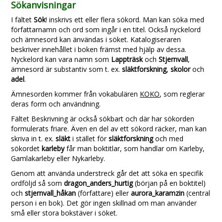
Sökanvisningar
I fältet
Sök
! inskrivs ett eller flera sökord. Man kan söka med
författarnamn och ord som ingår i en titel. Också nyckelord
och ämnesord kan änvändas i söket. Katalogiseraren
beskriver innehållet i boken främst med hjälp av dessa.
Nyckelord kan vara namn som
Lappträsk
och
Stjernvall
,
ämnesord är substantiv som t. ex.
släktforskning
,
skolor
och
adel
.
Ämnesorden kommer från vokabulären
KOKO
, som reglerar
deras form och användning.
Fältet Beskrivning är också sökbart och där har sökorden
formulerats friare. Även en del av ett sökord räcker, man kan
skriva in t. ex.
släkt
i stället för
släktforskning
och med
sökordet
karleby
får man boktitlar, som handlar om Karleby,
Gamlakarleby eller Nykarleby.
Genom att använda understreck går det att söka en specifik
ordföljd så som
dragon_anders_hurtig
(början på en boktitel)
och
stjernvall_håkan
(författare) eller
aurora_karamzin
(central
person i en bok). Det gör ingen skillnad om man använder
små eller stora bokstäver i söket.