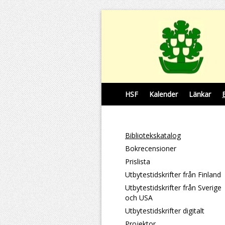
HSF
Kalender
Länkar
Bibliotekskatalog
Bokrecensioner
Prislista
Utbytestidskrifter från Finland
Utbytestidskrifter från Sverige
och USA
Utbytestidskrifter digitalt
Projektor