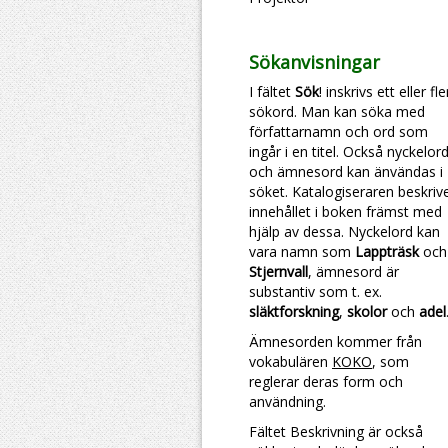
Sökanvisningar
I fältet
Sök
! inskrivs ett eller fl
sökord. Man kan söka med
författarnamn och ord som
ingår i en titel. Också nyckelor
och ämnesord kan änvändas i
söket. Katalogiseraren beskriv
innehållet i boken främst med
hjälp av dessa. Nyckelord kan
vara namn som
Lappträsk
och
Stjernvall
, ämnesord är
substantiv som t. ex.
släktforskning
,
skolor
och
adel
Ämnesorden kommer från
vokabulären
KOKO
, som
reglerar deras form och
användning.
Fältet Beskrivning är också