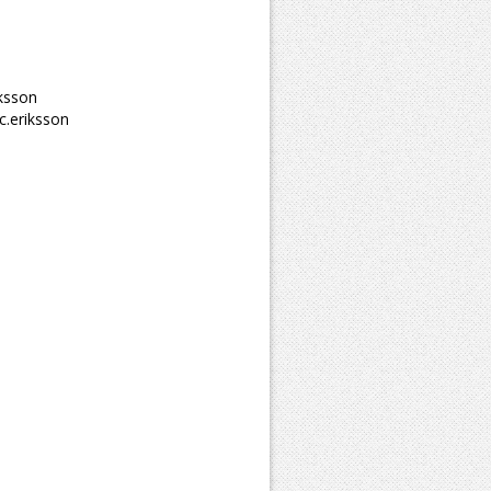
iksson
c.eriksson