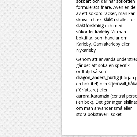
sökbart och där har sökorden
formulerats friare. Även en del
av ett sökord räcker, man kan
skriva in t. ex.
släkt
i stället för
släktforskning
och med
sökordet
karleby
får man
boktitlar, som handlar om
Karleby, Gamlakarleby eller
Nykarleby.
Genom att använda understre
går det att söka en specifik
ordföljd så som
dragon_anders_hurtig
(början 
en boktitel) och
stjernvall_håk
(författare) eller
aurora_karamzin
(central pers
i en bok). Det gör ingen skillna
om man använder små eller
stora bokstäver i söket.