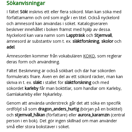
Sökanvisningar
I fältet
Sök
! inskrivs ett eller flera sökord. Man kan söka med
författarnamn och ord som ingår i en titel. Också nyckelord
och ämnesord kan änvändas i söket. Katalogiseraren
beskriver innehållet i boken främst med hjälp av dessa.
Nyckelord kan vara namn som
Lappträsk
och
Stjernvall
,
ämnesord är substantiv som t. ex.
släktforskning
,
skolor
och
adel
.
Ämnesorden kommer från vokabulären
KOKO
, som reglerar
deras form och användning.
Fältet Beskrivning är också sökbart och där har sökorden
formulerats friare. Även en del av ett sökord räcker, man kan
skriva in t. ex.
släkt
i stället för
släktforskning
och med
sökordet
karleby
får man boktitlar, som handlar om Karleby,
Gamlakarleby eller Nykarleby.
Genom att använda understreck går det att söka en specifik
ordföljd så som
dragon_anders_hurtig
(början på en boktitel)
och
stjernvall_håkan
(författare) eller
aurora_karamzin
(central
person i en bok). Det gör ingen skillnad om man använder
små eller stora bokstäver i söket.