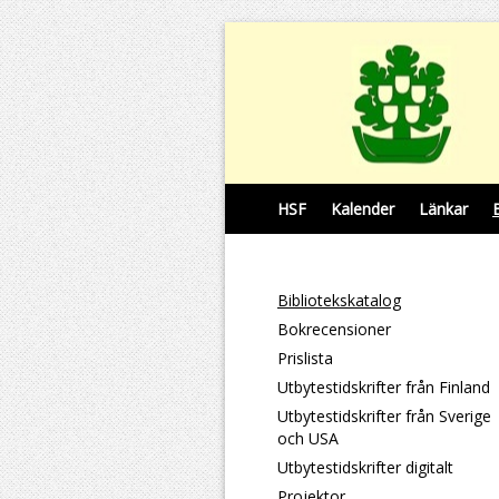
HSF
Kalender
Länkar
Bibliotekskatalog
Bokrecensioner
Prislista
Utbytestidskrifter från Finland
Utbytestidskrifter från Sverige
och USA
Utbytestidskrifter digitalt
Projektor