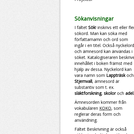
Sökanvisningar
I fältet
Sök
! inskrivs ett eller fl
sökord. Man kan söka med
författarnamn och ord som
ingår i en titel. Också nyckelor
och ämnesord kan änvändas i
söket. Katalogiseraren beskriv
innehållet i boken främst med
hjälp av dessa. Nyckelord kan
vara namn som
Lappträsk
och
Stjernvall
, ämnesord är
substantiv som t. ex.
släktforskning
,
skolor
och
adel
Ämnesorden kommer från
vokabulären
KOKO
, som
reglerar deras form och
användning.
Fältet Beskrivning är också