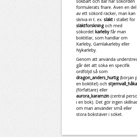
sökbart och där har sökorden
formulerats friare. Även en del
av ett sökord räcker, man kan
skriva in t. ex.
släkt
i stället för
släktforskning
och med
sökordet
karleby
får man
boktitlar, som handlar om
Karleby, Gamlakarleby eller
Nykarleby.
Genom att använda understre
går det att söka en specifik
ordföljd så som
dragon_anders_hurtig
(början 
en boktitel) och
stjernvall_håk
(författare) eller
aurora_karamzin
(central pers
i en bok). Det gör ingen skillna
om man använder små eller
stora bokstäver i söket.