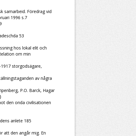
sk samarbeid. Föredrag vid
ruari 1996 s.7
9
Nadeschda 53
sning hos lokal elit och
Relation om min
—1917 storgodsägare,
ställningstaganden av några
ipenberg, P.O. Barck, Hagar
)
ot den onda civilisationen
idens anlete 185
ör att den angår mig. En