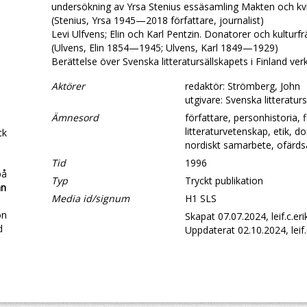
undersökning av Yrsa Stenius essäsamling Makten och kv
(Stenius, Yrsa 1945—2018 författare, journalist)
Levi Ulfvens; Elin och Karl Pentzin. Donatorer och kulturf
(Ulvens, Elin 1854—1945; Ulvens, Karl 1849—1929)
Berättelse över Svenska litteratursällskapets i Finland v
Aktörer
redaktör: Strömberg, John
utgivare: Svenska litteraturs
Ämnesord
författare, personhistoria, f
litteraturvetenskap, etik, d
ck
nordiskt samarbete, ofärd
Tid
1996
på
Typ
Tryckt publikation
an
Media id/signum
H1 SLS
on
Skapat 07.07.2024, leif.c.er
d
Uppdaterat 02.10.2024, leif.