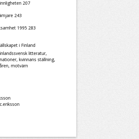
innligheten 207
rämjare 243
erksamhet 1995 283
ällskapet i Finland
inlandssvensk litteratur,
onationer, kvinnans ställning,
såren, motvärn
iksson
c.eriksson