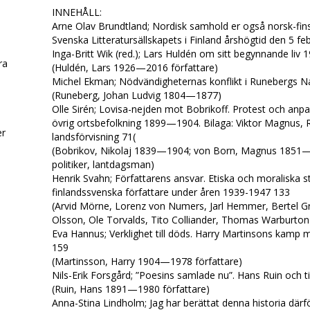
INNEHÅLL:
Arne Olav Brundtland; Nordisk samhold er også norsk-fin
Svenska Litteratursällskapets i Finland årshögtid den 5 feb
Inga-Britt Wik (red.); Lars Huldén om sitt begynnande liv 1
era
(Huldén, Lars 1926—2016 författare)
Michel Ekman; Nödvändigheternas konflikt i Runebergs 
(Runeberg, Johan Ludvig 1804—1877)
d
Olle Sirén; Lovisa-nejden mot Bobrikoff. Protest och anpas
övrig ortsbefolkning 1899—1904. Bilaga: Viktor Magnus, 
er
landsförvisning 71(
(Bobrikov, Nikolaj 1839—1904; von Born, Magnus 1851
politiker, lantdagsman)
Henrik Svahn; Författarens ansvar. Etiska och moraliska 
finlandssvenska författare under åren 1939-1947 133
(Arvid Mörne, Lorenz von Numers, Jarl Hemmer, Bertel Gr
.
Olsson, Ole Torvalds, Tito Colliander, Thomas Warburton
Eva Hannus; Verklighet till döds. Harry Martinsons kamp m
159
(Martinsson, Harry 1904—1978 författare)
Nils-Erik Forsgård; ”Poesins samlade nu”. Hans Ruin och t
(Ruin, Hans 1891—1980 författare)
Anna-Stina Lindholm; Jag har berättat denna historia därf