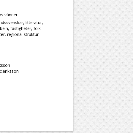
ans vänner
ndssvenskar, litteratur,
eln, fastigheter, folk
er, regional struktur
iksson
c.eriksson