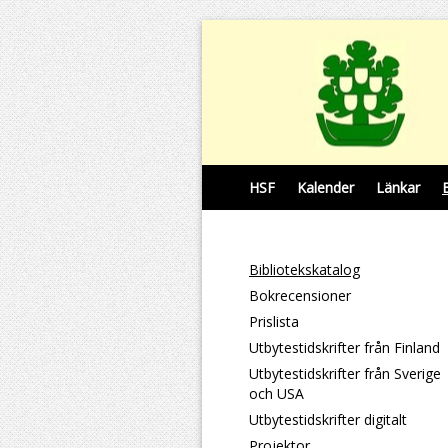
HSF
Kalender
Länkar
Bibliotekskatalog
Bokrecensioner
Prislista
Utbytestidskrifter från Finland
Utbytestidskrifter från Sverige
och USA
Utbytestidskrifter digitalt
Projektor