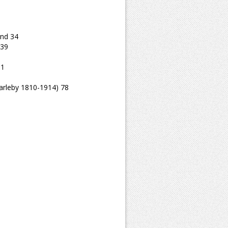
and 34
 39
61
arleby 1810-1914) 78