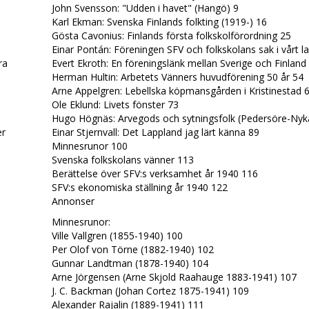
John Svensson: "Udden i havet" (Hangö) 9
Karl Ekman: Svenska Finlands folkting (1919-) 16
Gösta Cavonius: Finlands första folkskolförordning 25
Einar Pontán: Föreningen SFV och folkskolans sak i vårt l
era
Evert Ekroth: En föreningslänk mellan Sverige och Finland
Herman Hultin: Arbetets Vänners huvudförening 50 år 54
Arne Appelgren: Lebellska köpmansgården i Kristinestad 
d
Ole Eklund: Livets fönster 73
Hugo Högnäs: Arvegods och sytningsfolk (Pedersöre-Nyk
er
Einar Stjernvall: Det Lappland jag lärt känna 89
Minnesrunor 100
Svenska folkskolans vänner 113
Berättelse över SFV:s verksamhet år 1940 116
SFV:s ekonomiska ställning år 1940 122
Annonser
.
Minnesrunor:
Ville Vallgren (1855-1940) 100
Per Olof von Törne (1882-1940) 102
Gunnar Landtman (1878-1940) 104
Arne Jörgensen (Arne Skjold Raahauge 1883-1941) 107
J. C. Backman (Johan Cortez 1875-1941) 109
Alexander Rajalin (1889-1941) 111