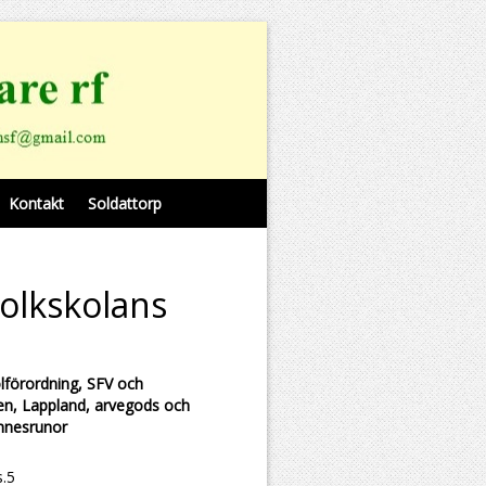
Kontakt
Soldattorp
olkskolans
olförordning, SFV och
en, Lappland, arvegods och
innesrunor
s.5