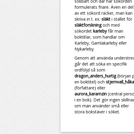
sökbart och där har sökorden
formulerats friare. Även en del
av ett sökord räcker, man kan
skriva in t. ex.
släkt
i stället för
släktforskning
och med
sökordet
karleby
får man
boktitlar, som handlar om
Karleby, Gamlakarleby eller
Nykarleby.
Genom att använda understre
går det att söka en specifik
ordföljd så som
dragon_anders_hurtig
(början 
en boktitel) och
stjernvall_håk
(författare) eller
aurora_karamzin
(central pers
i en bok). Det gör ingen skillna
om man använder små eller
stora bokstäver i söket.