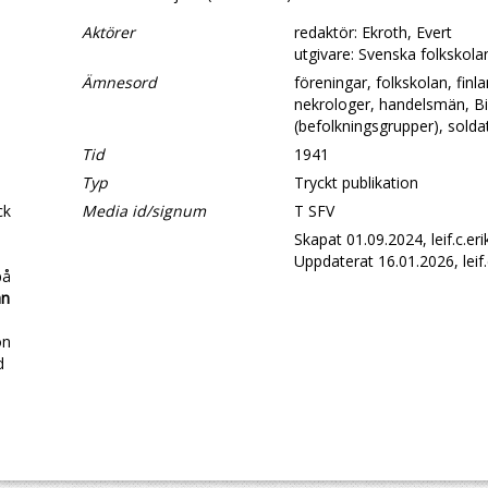
Aktörer
redaktör: Ekroth, Evert
utgivare: Svenska folkskol
Ämnesord
föreningar, folkskolan, finla
nekrologer, handelsmän, Bib
(befolkningsgrupper), soldat
Tid
1941
Typ
Tryckt publikation
ck
Media id/signum
T SFV
Skapat 01.09.2024, leif.c.er
Uppdaterat 16.01.2026, leif.
på
an
on
d