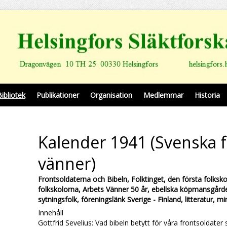
Bibliotek
Publikationer
Organisation
Medlemmar
Historia
Kalender 1941 (Svenska f
vänner)
Frontsoldaterna och Bibeln, Folktinget, den första folksk
folkskolorna, Arbets Vänner 50 år, ebellska köpmansgård
sytningsfolk, föreningslänk Sverige - Finland, litteratur, m
Innehåll
Gottfrid Sevelius: Vad bibeln betytt för våra frontsoldater 