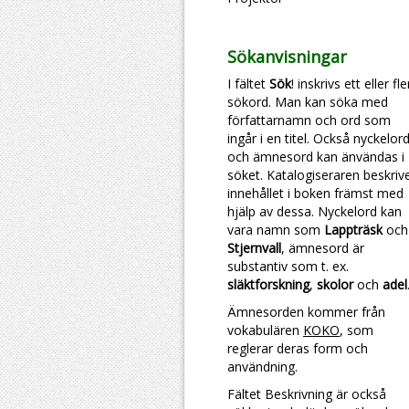
Sökanvisningar
I fältet
Sök
! inskrivs ett eller fl
sökord. Man kan söka med
författarnamn och ord som
ingår i en titel. Också nyckelor
och ämnesord kan änvändas i
söket. Katalogiseraren beskriv
innehållet i boken främst med
hjälp av dessa. Nyckelord kan
vara namn som
Lappträsk
och
Stjernvall
, ämnesord är
substantiv som t. ex.
släktforskning
,
skolor
och
adel
Ämnesorden kommer från
vokabulären
KOKO
, som
reglerar deras form och
användning.
Fältet Beskrivning är också