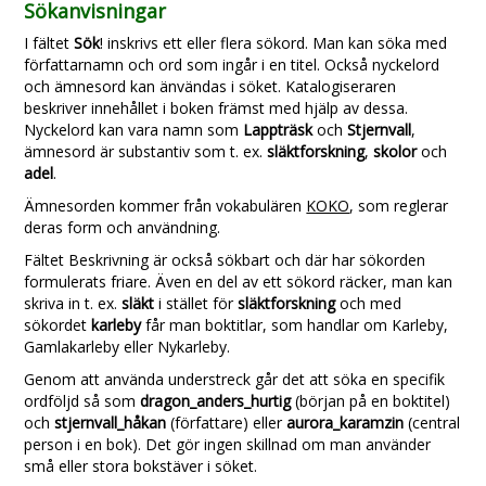
Sökanvisningar
I fältet
Sök
! inskrivs ett eller flera sökord. Man kan söka med
författarnamn och ord som ingår i en titel. Också nyckelord
och ämnesord kan änvändas i söket. Katalogiseraren
beskriver innehållet i boken främst med hjälp av dessa.
Nyckelord kan vara namn som
Lappträsk
och
Stjernvall
,
ämnesord är substantiv som t. ex.
släktforskning
,
skolor
och
adel
.
Ämnesorden kommer från vokabulären
KOKO
, som reglerar
deras form och användning.
Fältet Beskrivning är också sökbart och där har sökorden
formulerats friare. Även en del av ett sökord räcker, man kan
skriva in t. ex.
släkt
i stället för
släktforskning
och med
sökordet
karleby
får man boktitlar, som handlar om Karleby,
Gamlakarleby eller Nykarleby.
Genom att använda understreck går det att söka en specifik
ordföljd så som
dragon_anders_hurtig
(början på en boktitel)
och
stjernvall_håkan
(författare) eller
aurora_karamzin
(central
person i en bok). Det gör ingen skillnad om man använder
små eller stora bokstäver i söket.