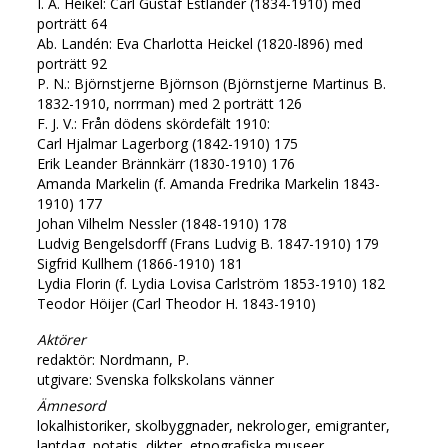
I. A. Heikel: Carl Gustaf Estlander (1834-1910) med
porträtt 64
Ab. Landén: Eva Charlotta Heickel (1820-l896) med
porträtt 92
P. N.: Björnstjerne Björnson (Björnstjerne Martinus B.
1832-1910, norrman) med 2 porträtt 126
F. J. V.: Från dödens skördefält 1910:
Carl Hjalmar Lagerborg (1842-1910) 175
Erik Leander Brännkärr (1830-1910) 176
Amanda Markelin (f. Amanda Fredrika Markelin 1843-
1910) 177
Johan Vilhelm Nessler (1848-1910) 178
Ludvig Bengelsdorff (Frans Ludvig B. 1847-1910) 179
Sigfrid Kullhem (1866-1910) 181
Lydia Florin (f. Lydia Lovisa Carlström 1853-1910) 182
Teodor Höijer (Carl Theodor H. 1843-1910)
Aktörer
redaktör: Nordmann, P.
utgivare: Svenska folkskolans vänner
Ämnesord
lokalhistoriker, skolbyggnader, nekrologer, emigranter,
lantdag, potatis, dikter, etnografiska museer,