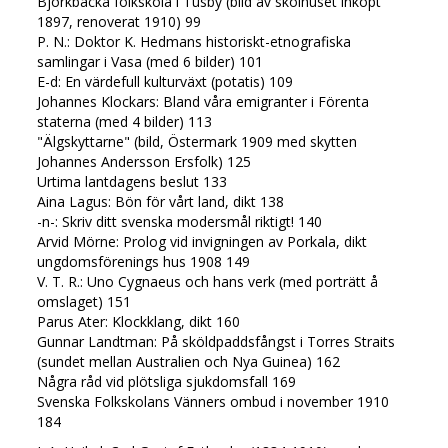
Björkbacka folkskola i Tusby (bild av skolhuset inköpt
1897, renoverat 1910) 99
P. N.: Doktor K. Hedmans historiskt-etnografiska
samlingar i Vasa (med 6 bilder) 101
E-d: En värdefull kulturväxt (potatis) 109
Johannes Klockars: Bland våra emigranter i Förenta
staterna (med 4 bilder) 113
"Älgskyttarne" (bild, Östermark 1909 med skytten
Johannes Andersson Ersfolk) 125
Urtima lantdagens beslut 133
Aina Lagus: Bön för vårt land, dikt 138
-n-: Skriv ditt svenska modersmål riktigt! 140
Arvid Mörne: Prolog vid invigningen av Porkala, dikt
ungdomsförenings hus 1908 149
V. T. R.: Uno Cygnaeus och hans verk (med porträtt å
omslaget) 151
Parus Ater: Klockklang, dikt 160
Gunnar Landtman: På sköldpaddsfångst i Torres Straits
(sundet mellan Australien och Nya Guinea) 162
Några råd vid plötsliga sjukdomsfall 169
Svenska Folkskolans Vänners ombud i november 1910
184