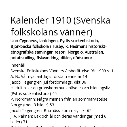
Kalender 1910 (Svenska
folkskolans vänner)
Uno Cygnaeus, lantdagen, Pyttis sockenhistoria,
Björkbacka folkskola i Tusby, K. Hedmans historiskt-
etnografiska samlingar, resor i Norge o. Australien,
potatisodling, fiskvandring, dikter, dödsrunor
Innehåll:
Svenska Folkskolans Vänners årsberättelse för 1909 s. 1
A. N.: Vår nya lantdags första trenne år 14
Jacob Tegengren: Jul fordomdags, dikt 36
H. Hultin: Ur en gränskommuns hävder och bildningsliv
(Pyttis sockenhistoria) 40
P. Nordmann: Några minnen från en sommarvistelse i
Norge (med 3 bilder) 53
Jacob Tegengren: Britmäss-sommar, dikt 62
J. A. Palmén: Lax och ål och deras vandringar (med 6
bilder) 71