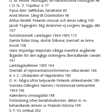
O. M. Reuter: Husflugan, en naturhistorisk monografi 48
I. O. N.: Z. Topelius' ö 77
Parus Ater: Vallflickan, berättelse 85
Arvid Mörne: Sång till Österbotten 98
Arthur Rindell: Finlands mossar och deras odling 100
Jacob Tegengren: Mig skrämmer ej sorgens skugga, dikt
107
Konstitutionell: Lantdagen 1904-1905 115
Gamla Robin Gray, skotsk folkvisa; översatt av Anna
Krook 158
Hans Kejserliga Majestäts nådiga manifest angående
åtgärder för den lagliga ordningens återställande i landet
161
Lantdagskallelsen 1905 164
Översikt af representationsformerna i olika länder 166
A. v. C.: Uttalanden af Hippokrates 185
O. H.: Några sifror belysande Finlands utrikeshandel 189
Svenska Odlingens Vänners i Kristinestad verksamhet
1904 196
Kalenderns omslagsbild 198
Förteckning öfver berättelseböcker, dikter m. m.
behandlande ämnen ur Finlands historia 199
S. F. V:s ombud 202