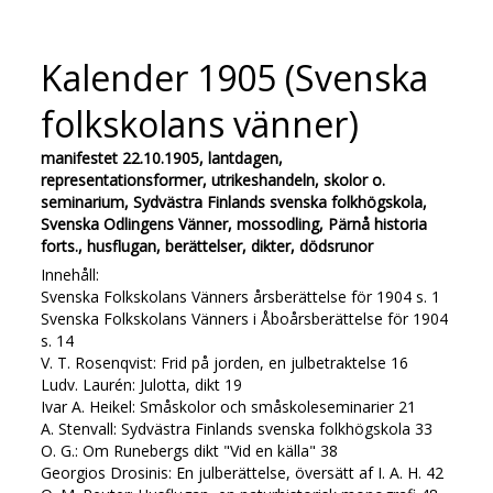
Kalender 1905 (Svenska
folkskolans vänner)
manifestet 22.10.1905, lantdagen,
representationsformer, utrikeshandeln, skolor o.
seminarium, Sydvästra Finlands svenska folkhögskola,
Svenska Odlingens Vänner, mossodling, Pärnå historia
forts., husflugan, berättelser, dikter, dödsrunor
Innehåll:
Svenska Folkskolans Vänners årsberättelse för 1904 s. 1
Svenska Folkskolans Vänners i Åboårsberättelse för 1904
s. 14
V. T. Rosenqvist: Frid på jorden, en julbetraktelse 16
Ludv. Laurén: Julotta, dikt 19
Ivar A. Heikel: Småskolor och småskoleseminarier 21
A. Stenvall: Sydvästra Finlands svenska folkhögskola 33
O. G.: Om Runebergs dikt "Vid en källa" 38
Georgios Drosinis: En julberättelse, översätt af I. A. H. 42