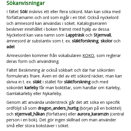
Sökanvisningar
I fältet
Sök
! inskrivs ett eller flera sökord. Man kan söka med
författarnamn och ord som ingår i en titel. Också nyckelord
och ämnesord kan änvändas i söket. Katalogiseraren
beskriver innehållet i boken främst med hjälp av dessa.
Nyckelord kan vara namn som
Lappträsk
och
Stjernvall
,
ämnesord är substantiv som t. ex.
släktforskning
,
skolor
och
adel
.
Ämnesorden kommer från vokabulären
KOKO
, som reglerar
deras form och användning.
Fältet Beskrivning är också sökbart och där har sökorden
formulerats friare. Även en del av ett sökord räcker, man kan
skriva in t. ex.
släkt
i stället för
släktforskning
och med
sökordet
karleby
får man boktitlar, som handlar om Karleby,
Gamlakarleby eller Nykarleby.
Genom att använda understreck går det att söka en specifik
ordföljd så som
dragon_anders_hurtig
(början på en boktitel)
och
stjernvall_håkan
(författare) eller
aurora_karamzin
(central
person i en bok). Det gör ingen skillnad om man använder
små eller stora bokstäver i söket.