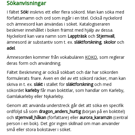
Sökanvisningar
I fältet
Sök
! inskrivs ett eller flera sökord. Man kan söka med
författarnamn och ord som ingår i en titel. Också nyckelord
och ämnesord kan änvändas i söket. Katalogiseraren
beskriver innehållet i boken främst med hjälp av dessa.
Nyckelord kan vara namn som
Lappträsk
och
Stjernvall
,
ämnesord är substantiv som t. ex.
släktforskning
,
skolor
och
adel
.
Ämnesorden kommer från vokabulären
KOKO
, som reglerar
deras form och användning.
Fältet Beskrivning är också sökbart och där har sökorden
formulerats friare. Även en del av ett sökord räcker, man kan
skriva in t. ex.
släkt
i stället för
släktforskning
och med
sökordet
karleby
får man boktitlar, som handlar om Karleby,
Gamlakarleby eller Nykarleby.
Genom att använda understreck går det att söka en specifik
ordföljd så som
dragon_anders_hurtig
(början på en boktitel)
och
stjernvall_håkan
(författare) eller
aurora_karamzin
(central
person i en bok). Det gör ingen skillnad om man använder
små eller stora bokstäver i söket.