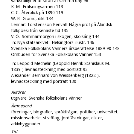
värkställighet af straff af samma dag 96
K. M.: Frälsningsarmén 113
C. C.: Återblick på 1890 119
W. R.: Glömd, dikt 134
Lennart Torstensson Renvall: Några prof på Åländsk
folkpoesi från senaste tid 135
V. Ö.: Sommarmorgon i skogen, skolsång 144
-n: Nya statsarkivet i Helsingfors illustr. 146
Svenska Folkskolans Vänners årsberättelse 1889-90 148
Ombuden för Svenska Folkskolans Vänner 153
-n: Leopold Mechelin (Leopold Henrik Stanislaus M.
1839-) levnadsteckning med porträtt 93
Alexander Bernhard von Weissenberg (1822-),
levnadsteckning med porträtt 130
Aktörer
utgivare: Svenska folkskolans vänner
Ämnesord
föreningar, biografier, språkfrågan, politiker, universitet,
missionsarbete, strafflag, jordfästningar, dikter,
arkivbyggnader
Tid