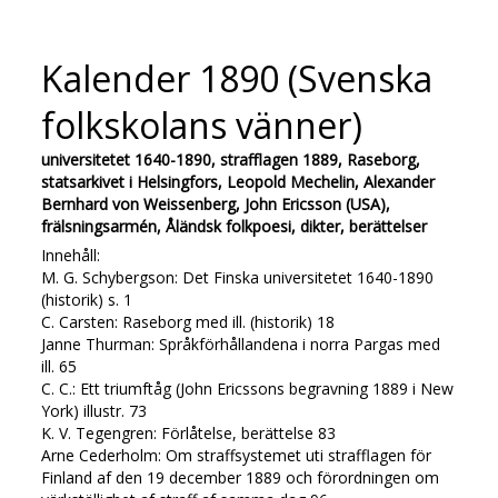
Kalender 1890 (Svenska
folkskolans vänner)
universitetet 1640-1890, strafflagen 1889, Raseborg,
statsarkivet i Helsingfors, Leopold Mechelin, Alexander
Bernhard von Weissenberg, John Ericsson (USA),
frälsningsarmén, Åländsk folkpoesi, dikter, berättelser
Innehåll:
M. G. Schybergson: Det Finska universitetet 1640-1890
(historik) s. 1
C. Carsten: Raseborg med ill. (historik) 18
Janne Thurman: Språkförhållandena i norra Pargas med
ill. 65
C. C.: Ett triumftåg (John Ericssons begravning 1889 i New
York) illustr. 73
K. V. Tegengren: Förlåtelse, berättelse 83
Arne Cederholm: Om straffsystemet uti strafflagen för
Finland af den 19 december 1889 och förordningen om