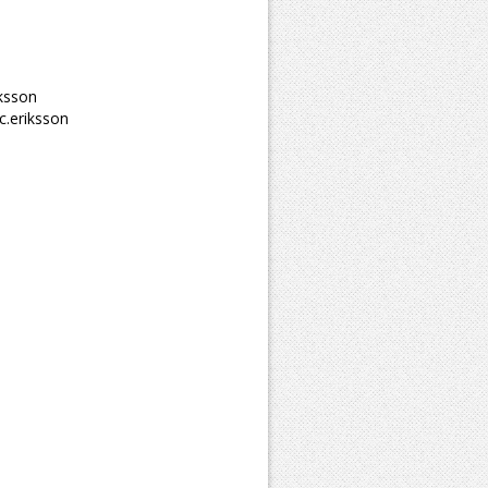
iksson
c.eriksson