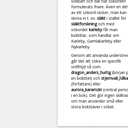
sökbart och där har sökorden
formulerats friare. Även en del
av ett sökord räcker, man kan
skriva in t. ex.
släkt
i stället för
släktforskning
och med
sökordet
karleby
får man
boktitlar, som handlar om
Karleby, Gamlakarleby eller
Nykarleby.
Genom att använda understre
går det att söka en specifik
ordföljd så som
dragon_anders_hurtig
(början 
en boktitel) och
stjernvall_håk
(författare) eller
aurora_karamzin
(central pers
i en bok). Det gör ingen skillna
om man använder små eller
stora bokstäver i söket.