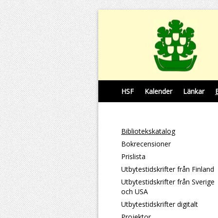
HSF
Kalender
Länkar
Bibliotekskatalog
Bokrecensioner
Prislista
Utbytestidskrifter från Finland
Utbytestidskrifter från Sverige
och USA
Utbytestidskrifter digitalt
Projektor