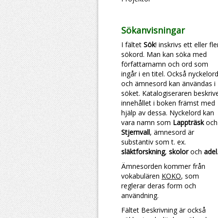
Sökanvisningar
I fältet
Sök
! inskrivs ett eller fl
sökord. Man kan söka med
författarnamn och ord som
ingår i en titel. Också nyckelor
och ämnesord kan änvändas i
söket. Katalogiseraren beskriv
innehållet i boken främst med
hjälp av dessa. Nyckelord kan
vara namn som
Lappträsk
och
Stjernvall
, ämnesord är
substantiv som t. ex.
släktforskning
,
skolor
och
adel
Ämnesorden kommer från
vokabulären
KOKO
, som
reglerar deras form och
användning.
Fältet Beskrivning är också