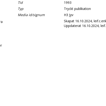
Tid
1993
Typ
Tryckt publikation
Media id/signum
H3 Jyv
Skapat 16.10.2024, leif.c.er
era
Uppdaterat 16.10.2024, leif.
d
er
.