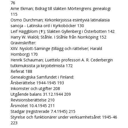
76
Arne Ekman; Bidrag till släkten Mörtengrens genealogi
115
Osmo Durchman; Kirkonkirjoissa esiintyviä latinalaisia
sanoja - Latinska ord i Kyrkoböcker 130
Leif Häggblom (✝); Släkten Gyllenberg i Österbotten 142
Harry W. Walöli; Ståhle. I Ståhle från Norrköping 152
Gravinskrifter:
XXV. Nyslott-Säminge (tillägg och rättelser; Harald
Hornborg) 170
Henrik Schauman; Luettelo professori A. R. Cederbergin
tutkimuksista ja kirjoitelmista 172
Referat 188
Genealogiska Samfundet i Finland:
Årsberättelse 1944-1945 193
Inkomster och utgifter 208
Utgående balans 31.12.1944 209
Revisionsberättelse 210
Årsmötet 10.4.1945 211
Stadgar (registrerade 7.4.1945) 215
Styrelse och funktionärer under verksamhetsåret 1945-46
223