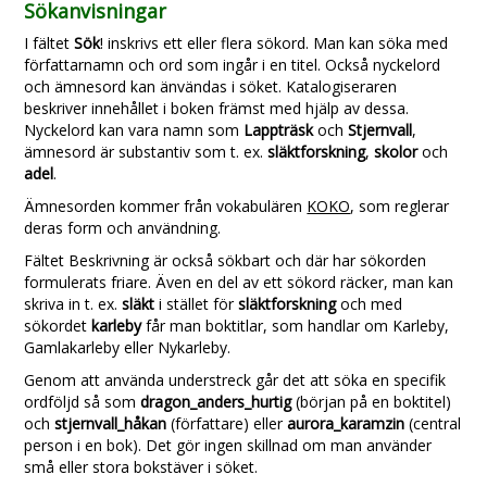
Sökanvisningar
I fältet
Sök
! inskrivs ett eller flera sökord. Man kan söka med
författarnamn och ord som ingår i en titel. Också nyckelord
och ämnesord kan änvändas i söket. Katalogiseraren
beskriver innehållet i boken främst med hjälp av dessa.
Nyckelord kan vara namn som
Lappträsk
och
Stjernvall
,
ämnesord är substantiv som t. ex.
släktforskning
,
skolor
och
adel
.
Ämnesorden kommer från vokabulären
KOKO
, som reglerar
deras form och användning.
Fältet Beskrivning är också sökbart och där har sökorden
formulerats friare. Även en del av ett sökord räcker, man kan
skriva in t. ex.
släkt
i stället för
släktforskning
och med
sökordet
karleby
får man boktitlar, som handlar om Karleby,
Gamlakarleby eller Nykarleby.
Genom att använda understreck går det att söka en specifik
ordföljd så som
dragon_anders_hurtig
(början på en boktitel)
och
stjernvall_håkan
(författare) eller
aurora_karamzin
(central
person i en bok). Det gör ingen skillnad om man använder
små eller stora bokstäver i söket.