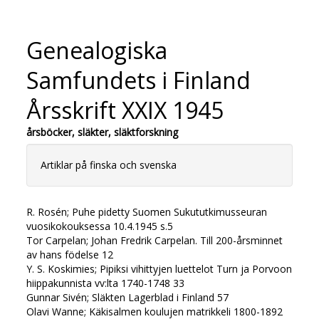
Genealogiska
Samfundets i Finland
Årsskrift XXIX 1945
årsböcker, släkter, släktforskning
Artiklar på finska och svenska
R. Rosén; Puhe pidetty Suomen Sukututkimusseuran
vuosikokouksessa 10.4.1945 s.5
Tor Carpelan; Johan Fredrik Carpelan. Till 200-årsminnet
av hans födelse 12
Y. S. Koskimies; Pipiksi vihittyjen luettelot Turn ja Porvoon
hiippakunnista vv:lta 1740-1748 33
Gunnar Sivén; Släkten Lagerblad i Finland 57
Olavi Wanne; Käkisalmen koulujen matrikkeli 1800-1892