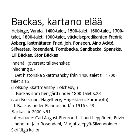
Backas, kartano elää
Helsinge, Vanda, 1400-talet, 1500-talet, 1600-talet, 1700-
talet, 1800-talet, 1900-talet, väckelsepredikanten Fredrik
Axberg, lantmätaren Fried. Joh. Fonseen, Aino Ackté,
Silfvastas, Rosendahl, Tomtbacka, Sandbacka, Spanskis,
Lill Bäckas, Stor Bäckas
Innehåll (översatt till svenska):
Inledning s.7
I. Det historiska Skattmansby från 1400-talet till 1700-
talet s.15
(Tolkuby-Skattmansby-Tolcheby; )
II. Backas som herrgård under 1800-talet s.23
(von Boisman, Hagelberg, Hagelstam, Ehrnrooth)
III. Backas under Elannos tid fån 1916 s.43
Backas år 2000 s.91
Interviuade: Carl August Ehrnrooth, Lauri Leppänen, Edvin
Lindholm, Jalo Rosendahl, Marjatta Ypyä-Silvennoinen
Skriftliga källor