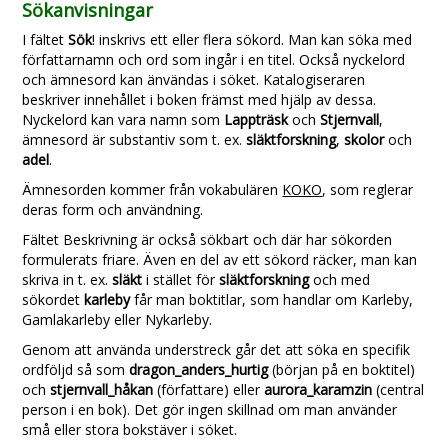
Sökanvisningar
I fältet
Sök
! inskrivs ett eller flera sökord. Man kan söka med
författarnamn och ord som ingår i en titel. Också nyckelord
och ämnesord kan änvändas i söket. Katalogiseraren
beskriver innehållet i boken främst med hjälp av dessa.
Nyckelord kan vara namn som
Lappträsk
och
Stjernvall
,
ämnesord är substantiv som t. ex.
släktforskning
,
skolor
och
adel
.
Ämnesorden kommer från vokabulären
KOKO
, som reglerar
deras form och användning.
Fältet Beskrivning är också sökbart och där har sökorden
formulerats friare. Även en del av ett sökord räcker, man kan
skriva in t. ex.
släkt
i stället för
släktforskning
och med
sökordet
karleby
får man boktitlar, som handlar om Karleby,
Gamlakarleby eller Nykarleby.
Genom att använda understreck går det att söka en specifik
ordföljd så som
dragon_anders_hurtig
(början på en boktitel)
och
stjernvall_håkan
(författare) eller
aurora_karamzin
(central
person i en bok). Det gör ingen skillnad om man använder
små eller stora bokstäver i söket.