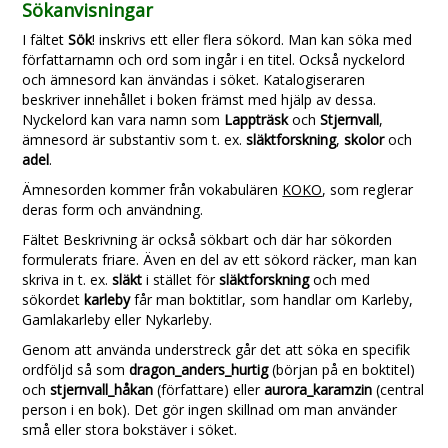
Sökanvisningar
I fältet
Sök
! inskrivs ett eller flera sökord. Man kan söka med
författarnamn och ord som ingår i en titel. Också nyckelord
och ämnesord kan änvändas i söket. Katalogiseraren
beskriver innehållet i boken främst med hjälp av dessa.
Nyckelord kan vara namn som
Lappträsk
och
Stjernvall
,
ämnesord är substantiv som t. ex.
släktforskning
,
skolor
och
adel
.
Ämnesorden kommer från vokabulären
KOKO
, som reglerar
deras form och användning.
Fältet Beskrivning är också sökbart och där har sökorden
formulerats friare. Även en del av ett sökord räcker, man kan
skriva in t. ex.
släkt
i stället för
släktforskning
och med
sökordet
karleby
får man boktitlar, som handlar om Karleby,
Gamlakarleby eller Nykarleby.
Genom att använda understreck går det att söka en specifik
ordföljd så som
dragon_anders_hurtig
(början på en boktitel)
och
stjernvall_håkan
(författare) eller
aurora_karamzin
(central
person i en bok). Det gör ingen skillnad om man använder
små eller stora bokstäver i söket.