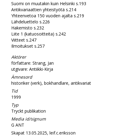
Suomi on muutakin kuin Helsinki s.193
Antikvariaattien yhteistyötä s.214
Yhteenvetoa 150 vuoden ajalta s.219
Lähdeluettelo s.226
Hakemisto s.232
Liite 1 (katuosoitteita) s.242
Viitteet s.247
Ilmoitukset s.257
Aktörer
författare: Strang, Jan
utgivare: Antiikki-Kirja
Ämnesord
historiker (verk), bokhandlare, antikvariat
Tid
1999
Typ
Tryckt publikation
Media id/signum
G ANT
Skapat 13.05.2025, leif.c.eriksson