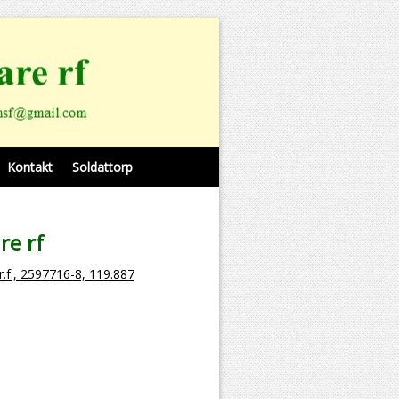
Kontakt
Soldattorp
re rf
r.f., 2597716-8, 119.887