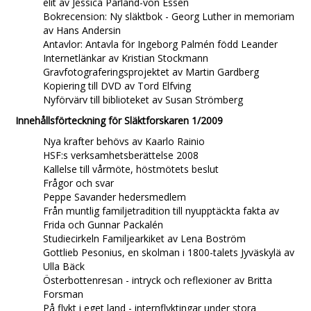
elit av Jessica Parland-von Essen
Bokrecension: Ny släktbok - Georg Luther in memoriam
av Hans Andersin
Antavlor: Antavla för Ingeborg Palmén född Leander
Internetlänkar av Kristian Stockmann
Gravfotograferingsprojektet av Martin Gardberg
Kopiering till DVD av Tord Elfving
Nyförvärv till biblioteket av Susan Strömberg
Innehållsförteckning för Släktforskaren 1/2009
Nya krafter behövs av Kaarlo Rainio
HSF:s verksamhetsberättelse 2008
Kallelse till vårmöte, höstmötets beslut
Frågor och svar
Peppe Savander hedersmedlem
Från muntlig familjetradition till nyupptäckta fakta av
Frida och Gunnar Packalén
Studiecirkeln Familjearkiket av Lena Boström
Gottlieb Pesonius, en skolman i 1800-talets Jyväskylä av
Ulla Bäck
Österbottenresan - intryck och reflexioner av Britta
Forsman
På flykt i eget land - internflyktingar under stora