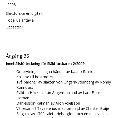
2003
Släktforskaren digitalt
Topelius antavla
Uppsatser
Årgång 35
Innehållsförteckning för Släktforskaren 2/2009
Ombrytningen i egna händer av Kaarlo Rainio
Kallelse till höstmötet
Två baroner av släkten von Ungern-Sternberg av Ronny
Rönnqvist
Släkten Höckert från Ångermanland av Lars-Einar
Floman
Danielsson-Kalmari av Aron Axelsson
Vårresan till Tavastehus med omnejd av Christer Boije
En glimt av 1700-talets Helsingfors och en del av dess