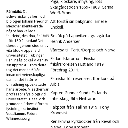
Piga, klockare, inhysing, lots –
Skärgårdsöden 1669–1809. Carina
Pärmbild:
Den
Wolff-Brandt.
schweiziska fysikern och
Att förstå sin bakgrund. Emelie
biologen Johann Friedrich
Miescher identifierade
Enckell.
något han kallade
Besök på Lappvikens gravgårdar.
”nuclein”, dvs dna, år 1869
– för 150 år sedan! Det
Henrik Andersén.
skedde genom studier av
Vårresa till Tartu/Dorpat och Narva.
vita blodkroppar vid
universitetet i Tübingen.
Estlandsfararna – Finska
Han insåg också vikten av
frikårsrörelsen i Estland 1919.
sin upptäckt. Trots detta
Föredrag 20.11.
tog det mer än 50 år
innan det vetenskapliga
Estniska för resenärer. Kortkurs på
samfundet i större
Arbis.
omfattning uppskattade
hans arbete. Miescher var
Kapten Gunnar Sund i Estlands
professor i fysiologi vid
frihetskrig. Rita Neittamo.
universitetet i Basel och
grundade Schweiz’ första
Fältpost från Tallinn 1919. Tony
fysiologiska institut
Kronqvist.
Vesalianum. Foton:
Wikimedia.org
Renskrivna kyrkböcker från Reval och
Narva. Tony Kronvist.