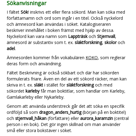
Sökanvisningar
I fältet
Sök
! inskrivs ett eller flera sökord. Man kan söka med
författarnamn och ord som ingår i en titel. Också nyckelord
och ämnesord kan änvändas i söket. Katalogiseraren
beskriver innehållet i boken främst med hjälp av dessa.
Nyckelord kan vara namn som
Lappträsk
och
Stjernvall
,
ämnesord är substantiv som t. ex.
släktforskning
,
skolor
och
adel
.
Ämnesorden kommer från vokabulären
KOKO
, som reglerar
deras form och användning.
Fältet Beskrivning är också sökbart och där har sökorden
formulerats friare. Även en del av ett sökord räcker, man kan
skriva in t. ex.
släkt
i stället för
släktforskning
och med
sökordet
karleby
får man boktitlar, som handlar om Karleby,
Gamlakarleby eller Nykarleby.
Genom att använda understreck går det att söka en specifik
ordföljd så som
dragon_anders_hurtig
(början på en boktitel)
och
stjernvall_håkan
(författare) eller
aurora_karamzin
(central
person i en bok). Det gör ingen skillnad om man använder
små eller stora bokstäver i söket.