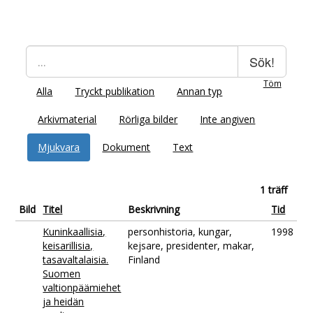
Sök!
Töm
Alla
Tryckt publikation
Annan typ
Arkivmaterial
Rörliga bilder
Inte angiven
Mjukvara
Dokument
Text
1 träff
Bild
Titel
Beskrivning
Tid
Kuninkaallisia,
personhistoria, kungar,
1998
keisarillisia,
kejsare, presidenter, makar,
tasavaltalaisia.
Finland
Suomen
valtionpäämiehet
ja heidän