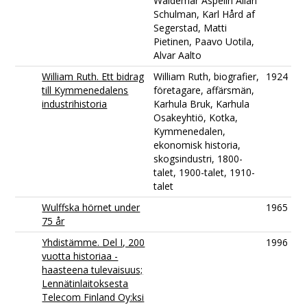
Waldemar Aspelin Allan
Schulman, Karl Hård af
Segerstad, Matti
Pietinen, Paavo Uotila,
Alvar Aalto
William Ruth. Ett bidrag
William Ruth, biografier,
1924
till Kymmenedalens
företagare, affärsmän,
industrihistoria
Karhula Bruk, Karhula
Osakeyhtiö, Kotka,
Kymmenedalen,
ekonomisk historia,
skogsindustri, 1800-
talet, 1900-talet, 1910-
talet
Wulffska hörnet under
1965
75 år
Yhdistämme. Del I, 200
1996
vuotta historiaa -
haasteena tulevaisuus;
Lennätinlaitoksesta
Telecom Finland Oy:ksi