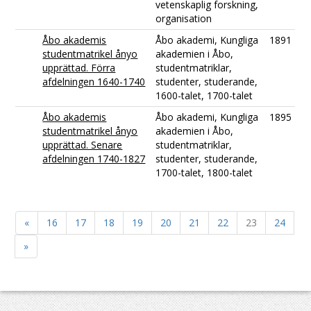
vetenskaplig forskning,
organisation
Åbo akademis
Åbo akademi, Kungliga
1891
studentmatrikel ånyo
akademien i Åbo,
upprättad. Förra
studentmatriklar,
afdelningen 1640-1740
studenter, studerande,
1600-talet, 1700-talet
Åbo akademis
Åbo akademi, Kungliga
1895
studentmatrikel ånyo
akademien i Åbo,
upprättad. Senare
studentmatriklar,
afdelningen 1740-1827
studenter, studerande,
1700-talet, 1800-talet
«
16
17
18
19
20
21
22
23
24
»