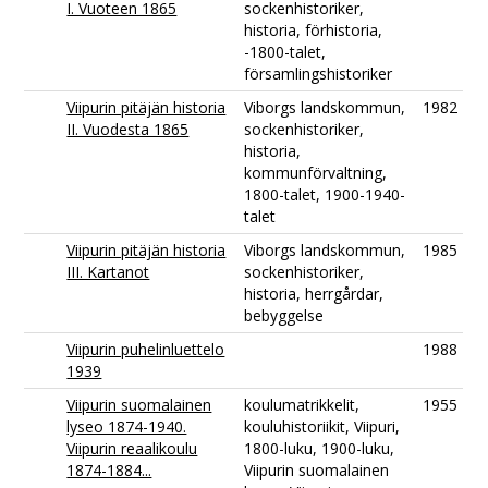
I. Vuoteen 1865
sockenhistoriker,
historia, förhistoria,
-1800-talet,
församlingshistoriker
Viipurin pitäjän historia
Viborgs landskommun,
1982
II. Vuodesta 1865
sockenhistoriker,
historia,
kommunförvaltning,
1800-talet, 1900-1940-
talet
Viipurin pitäjän historia
Viborgs landskommun,
1985
III. Kartanot
sockenhistoriker,
historia, herrgårdar,
bebyggelse
Viipurin puhelinluettelo
1988
1939
Viipurin suomalainen
koulumatrikkelit,
1955
lyseo 1874-1940.
kouluhistoriikit, Viipuri,
Viipurin reaalikoulu
1800-luku, 1900-luku,
1874-1884...
Viipurin suomalainen