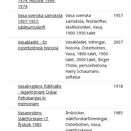
1974. Historik 1949-
1974
Vasa svenska samskola
Vasa svenska
1957
1907-1957.
samskola, festskrifter,
Jubileumsskrift
skolhistoriker, Vasa,
1900-1950-talet
Vasabladet - En
Vasabladet, tidningar,
2007
österbottnisk historia
historia, Österbotten,
Vasa, 1800-talet, 1900-
talet, 2000-talet, Birger
Thölix, personhistoria,
Harry Schaumans
stiftelse
Vasabygdens folkhjälte
1918
- Jägarlöjtnant Oskar
Peltokangas in
memoriam
Vasanejdens
årsböcker,
1985
Släktforskare r.f.
släktforskarföreningar,
Årsbok 1985
Österbotten, Vasa,
släktforskning,