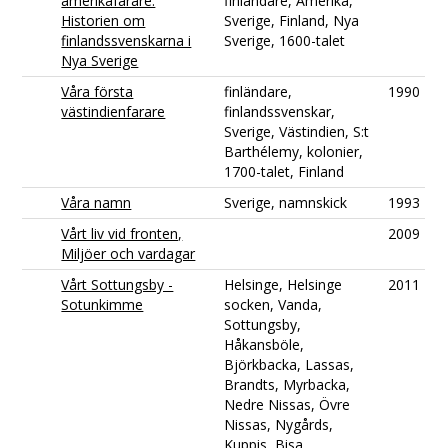
amerikafarare.
finländare, Amerika,
Historien om
Sverige, Finland, Nya
finlandssvenskarna i
Sverige, 1600-talet
Nya Sverige
Våra första
finländare,
1990
västindienfarare
finlandssvenskar,
Sverige, Västindien, S:t
Barthélemy, kolonier,
1700-talet, Finland
Våra namn
Sverige, namnskick
1993
Vårt liv vid fronten,
2009
Miljöer och vardagar
Vårt Sottungsby -
Helsinge, Helsinge
2011
Sotunkimme
socken, Vanda,
Sottungsby,
Håkansböle,
Björkbacka, Lassas,
Brandts, Myrbacka,
Nedre Nissas, Övre
Nissas, Nygårds,
Kuppis, Bisa,