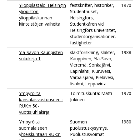
Ylioppilastalo. Helsingin
festskrifter, historiker,
1970
yliopiston
Studenthuset,
ylioppilaskunnan
Helsingfors,
kiinteistöjen vaiheita
Studentkåren vid
Helsingfors universitet,
studentorganisationer,
fastigheter
Ylä-Savon Kauppisten
släktforskning, släkter,
1988
sukukirja 1
Kauppinen, Ylä-Savo,
Vieremä, Sonkajärvi,
Lapinlahti, Kiuruvesi,
Varpaisjärvi, Pielavesi,
Iisalmi, Leppävirta
Ympyröiltä
Toimituskunta: Matti
1970
kansalaisvastuuseen :
Jokinen
RUK:n 50-
vuotisjuhlakirja
Ympyröitä
Suomen
1980
suomalaiseen
puolustuskysymys,
yhteiskuntaan RUK:n
Puolustusvoimat