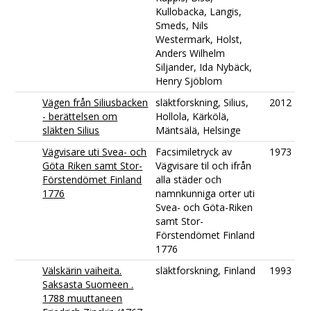
Kullobacka, Langis,
Smeds, Nils
Westermark, Holst,
Anders Wilhelm
Siljander, Ida Nybäck,
Henry Sjöblom
Vägen från Siliusbacken
släktforskning, Silius,
2012
- berättelsen om
Hollola, Kärkölä,
släkten Silius
Mäntsälä, Helsinge
Vägvisare uti Svea- och
Facsimiletryck av
1973
Göta Riken samt Stor-
Vägvisare til och ifrån
Förstendömet Finland
alla städer och
1776
namnkunniga orter uti
Svea- och Göta-Riken
samt Stor-
Förstendömet Finland
1776
Välskärin vaiheita.
släktforskning, Finland
1993
Saksasta Suomeen .
1788 muuttaneen