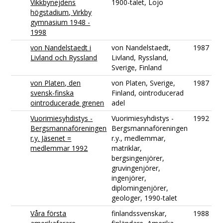
Vikkbynejdens
1900-talet, Lojo
högstadium, Virkby
gymnasium 1948 -
1998
von Nandelstaedt i
von Nandelstaedt,
1987
Livland och Ryssland
Livland, Ryssland,
Sverige, Finland
von Platen, den
von Platen, Sverige,
1987
svensk-finska
Finland, ointroducerad
ointroducerade grenen
adel
Vuorimiesyhdistys -
Vuorimiesyhdistys -
1992
Bergsmannaföreningen
Bergsmannaföreningen
r.y. Jäsenet =
r.y., medlemmar,
medlemmar 1992
matriklar,
bergsingenjörer,
gruvingenjörer,
ingenjörer,
diplomingenjörer,
geologer, 1990-talet
Våra första
finlandssvenskar,
1988