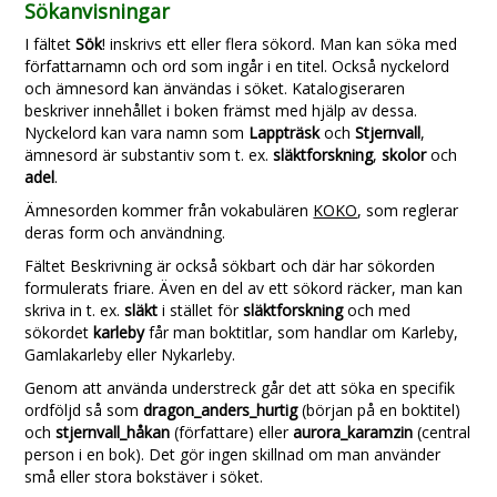
Sökanvisningar
I fältet
Sök
! inskrivs ett eller flera sökord. Man kan söka med
författarnamn och ord som ingår i en titel. Också nyckelord
och ämnesord kan änvändas i söket. Katalogiseraren
beskriver innehållet i boken främst med hjälp av dessa.
Nyckelord kan vara namn som
Lappträsk
och
Stjernvall
,
ämnesord är substantiv som t. ex.
släktforskning
,
skolor
och
adel
.
Ämnesorden kommer från vokabulären
KOKO
, som reglerar
deras form och användning.
Fältet Beskrivning är också sökbart och där har sökorden
formulerats friare. Även en del av ett sökord räcker, man kan
skriva in t. ex.
släkt
i stället för
släktforskning
och med
sökordet
karleby
får man boktitlar, som handlar om Karleby,
Gamlakarleby eller Nykarleby.
Genom att använda understreck går det att söka en specifik
ordföljd så som
dragon_anders_hurtig
(början på en boktitel)
och
stjernvall_håkan
(författare) eller
aurora_karamzin
(central
person i en bok). Det gör ingen skillnad om man använder
små eller stora bokstäver i söket.