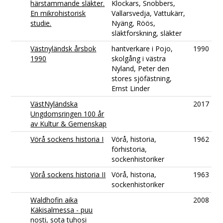
härstammande släkter.
Klockars, Snobbers,
En mikrohistorisk
Vallarsvedja, Vattukärr,
studie.
Nyäng, Röös,
släktforskning, släkter
Västnyländsk årsbok
hantverkare i Pojo,
1990
1990
skolgång i västra
Nyland, Peter den
stores sjöfästning,
Ernst Linder
VästNyländska
2017
Ungdomsringen 100 år
av Kultur & Gemenskap
Vörå sockens historia I
Vörå, historia,
1962
förhistoria,
sockenhistoriker
Vörå sockens historia II
Vörå, historia,
1963
sockenhistoriker
Waldhofin aika
2008
Käkisalmessa - puu
nosti, sota tuhosi