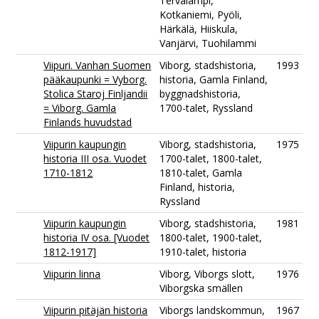
Tervalampi,
Kotkaniemi, Pyöli,
Härkälä, Hiiskula,
Vanjärvi, Tuohilammi
Viipuri. Vanhan Suomen
Viborg, stadshistoria,
1993
pääkaupunki = Vyborg.
historia, Gamla Finland,
Stolica Staroj Finljandii
byggnadshistoria,
= Viborg. Gamla
1700-talet, Ryssland
Finlands huvudstad
Viipurin kaupungin
Viborg, stadshistoria,
1975
historia III osa. Vuodet
1700-talet, 1800-talet,
1710-1812
1810-talet, Gamla
Finland, historia,
Ryssland
Viipurin kaupungin
Viborg, stadshistoria,
1981
historia IV osa. [Vuodet
1800-talet, 1900-talet,
1812-1917]
1910-talet, historia
Viipurin linna
Viborg, Viborgs slott,
1976
Viborgska smällen
Viipurin pitäjän historia
Viborgs landskommun,
1967