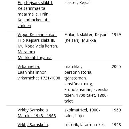
Filip Kejsars släkt I.
släkter, Kejsar
Keisarinmäeltä
maailmalle, Från
Kejsarbacken ut i
världen
Vilppu Keisarin suku -
Finland, släkter, Kejsar
1999
Filip Kejsars släkt III.
(Keisari), Mulikka
Mulikoita vielä kerran.
Mera om
Mulikkaättlingarna
Virkamiehiä.
matriklar,
2005
Lääninhallinnon
personhistoria,
virkamiehet 1721-1808
tjänstemän,
länsförvaltning,
kronolänsmän, svenska
tiden, 1700-talet, 1800-
talet
Virkby Samskola
skolmatrikel, 1900-
1969
Matrikel 1948 - 1968
talet, Lojo
Virkby Samskola,
historik, lärarmatrikel,
1998