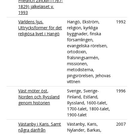
Friedrich Zinckin (1767-
1829) jälkeläiset v.
1993
Världens ljus.
Hangö, Ekström,
1992
Uttrycksformer för det
religion, kyrkliga
religiösa livet i Hangö
byggnader, finska
församlingen,
evangeliska rörelsen,
ortodoxin,
frälsningsarmén,
missionen,
metodisterna,
pingsrörelsen, Jehovas
vittnen
Väst möter öst,
Sverige, Sverige-
1996
Norden och Ryssland
Finland, Estland,
genom historien
Ryssland, 1600-talet,
1700-talet, 1800-talet,
1900-talet
Västanby i Karis. Samt
Västanby, Karis,
2007
några därifrån
Nylander, Barkas,