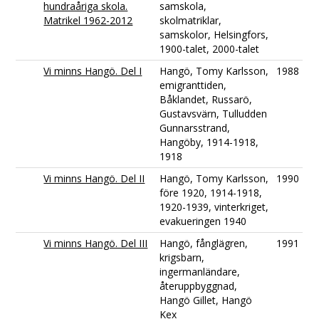
hundraåriga skola.
samskola,
Matrikel 1962-2012
skolmatriklar,
samskolor, Helsingfors,
1900-talet, 2000-talet
Vi minns Hangö. Del I
Hangö, Tomy Karlsson,
1988
emigranttiden,
Båklandet, Russarö,
Gustavsvärn, Tulludden
Gunnarsstrand,
Hangöby, 1914-1918,
1918
Vi minns Hangö. Del II
Hangö, Tomy Karlsson,
1990
före 1920, 1914-1918,
1920-1939, vinterkriget,
evakueringen 1940
Vi minns Hangö. Del III
Hangö, fånglägren,
1991
krigsbarn,
ingermanländare,
återuppbyggnad,
Hangö Gillet, Hangö
Kex