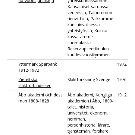
60-vuotisjuhlakirja
yhteiskunnassamme,
Kansalaiset samassa
veneessä, Taloutemme
tienviittoja, Paikkamme
kansainvälisessä
yhteistyössä, Kuinka
kasvatamme
suomalaisia,
Reserviupseerikoulun
kuudes vuosikymmen
Yttermark Sparbank
1972
1912-1972
Ziefeltska
Släktforksning Sverige
1976
släktförbindelser
Åbo akademi och dess
Åbo akademi, Kungliga
1912
män 1808-1828 I
akademien i Åbo, 1800-
talet, historia,
universitet, ekonomi,
hemman,
personhistoria, lärare,
tjänstemän, forskare,