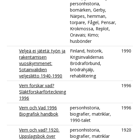
personhistoria,
bomärken, Gerby,
Närpes, hemman,
torpare, Fågel, Pensar,
Krokmossa, Replot,
Oravais; Kimo;
husbönder
Veljeä ei jätetä: työn ja
Finland, historik,
1990
rakentamisen
Krigsinvalidernas
vuosikymmenet:
Brödraförbund,
Sotainvalidien
brödrahjälp,
veljesliitto 1940-1990
rehabilitering
Vem forskar vad?
1996
Släktforskarförteckning
1996
Vem och Vad 1996
personhistoria,
1996
Biografisk handbok
biografier, matriklar,
1990-talet
Vem och vad? 1920.
personhistoria,
1920
Uppslagsbok över
biografier, matriklar