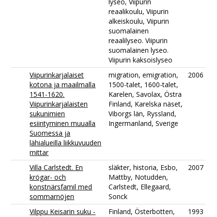
lyseo, Viipurin
reaalikoulu, Viipurin
alkeiskoulu, Viipurin
suomalainen
reaalilyseo. Viipurin
suomalainen lyseo.
Viipurin kaksoislyseo
Viipurinkarjalaiset
migration, emigration,
2006
kotona ja maailmalla
1500-talet, 1600-talet,
1541-1620.
Karelen, Savolax, Östra
Viipurinkarjalaisten
Finland, Karelska näset,
sukunimien
Viborgs län, Ryssland,
esiintyminen muualla
Ingermanland, Sverige
Suomessa ja
lähialueilla liikkuvuuden
mittar
Villa Carlstedt. En
släkter, historia, Esbo,
2007
krögar- och
Mattby, Notudden,
konstnärsfamil med
Carlstedt, Ellegaard,
sommarnöjen
Sonck
Vilppu Keisarin suku -
Finland, Österbotten,
1993