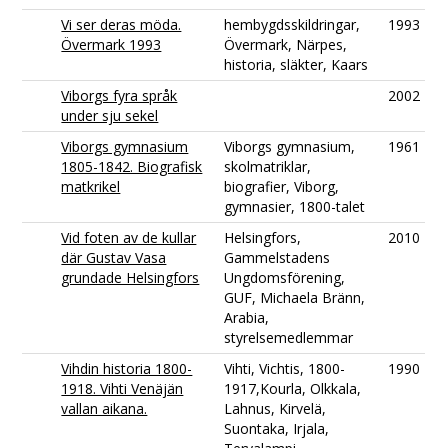
Vi ser deras möda.
hembygdsskildringar,
1993
Övermark 1993
Övermark, Närpes,
historia, släkter, Kaars
Viborgs fyra språk
2002
under sju sekel
Viborgs gymnasium
Viborgs gymnasium,
1961
1805-1842. Biografisk
skolmatriklar,
matkrikel
biografier, Viborg,
gymnasier, 1800-talet
Vid foten av de kullar
Helsingfors,
2010
där Gustav Vasa
Gammelstadens
grundade Helsingfors
Ungdomsförening,
GUF, Michaela Bränn,
Arabia,
styrelsemedlemmar
Vihdin historia 1800-
Vihti, Vichtis, 1800-
1990
1918. Vihti Venäjän
1917,Kourla, Olkkala,
vallan aikana.
Lahnus, Kirvelä,
Suontaka, Irjala,